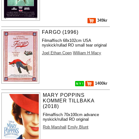
349kr
FARGO (1996)
Filmaffisch 68x102cm USA
nyskick/rullad RO small tear original
Joel Ethan Coen
William H Macy
1400kr
N Y !
MARY POPPINS
KOMMER TILLBAKA
(2018)
Filmaffisch 70x100cm advance
nyskick/rullad RO original
Rob Marshall
Emily Blunt