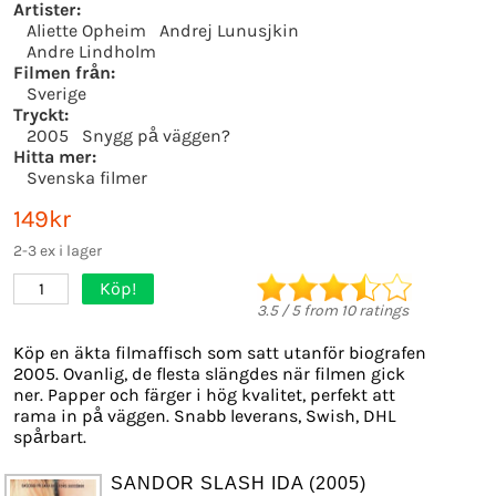
Artister:
Aliette Opheim
Andrej Lunusjkin
Andre Lindholm
Filmen från:
Sverige
Tryckt:
2005
Snygg på väggen?
Hitta mer:
Svenska filmer
149kr
2-3 ex i lager
Köp!
1
3.5
/
5
from
10
ratings
Köp en äkta filmaffisch som satt utanför biografen
2005. Ovanlig, de flesta slängdes när filmen gick
ner. Papper och färger i hög kvalitet, perfekt att
rama in på väggen. Snabb leverans, Swish, DHL
spårbart.
SANDOR SLASH IDA (2005)