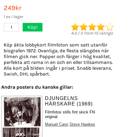
249kr
1 ex i lager
Köp!
1
4.0
/
5
from
15
ratings
Köp äkta lobbykort filmfoton som satt utanför
biografen 1972. Ovanliga, de flesta slängdes när
filmen gick ner. Papper och färger i hög kvalitet,
perfekta att rama in en och en eller tillsammans.
Alla kort på bilden ingår i priset. Snabb leverans,
Swish, DHL spårbart.
Andra posters du kanske gillar:
DJUNGELNS
HÄRSKARE (1969)
Filmfotos stills fint skick FN
original
Manuel Cano
Steve Hawkes