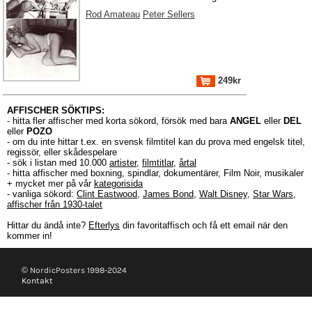
Rod Amateau
Peter Sellers
249kr
AFFISCHER SÖKTIPS:
- hitta fler affischer med korta sökord, försök med bara
ANGEL
eller
DEL
eller
POZO
- om du inte hittar t.ex. en svensk filmtitel kan du prova med engelsk titel,
regissör, eller skådespelare
- sök i listan med 10.000
artister
,
filmtitlar
,
årtal
- hitta affischer med boxning, spindlar, dokumentärer, Film Noir, musikaler
+ mycket mer på vår
kategorisida
- vanliga sökord:
Clint Eastwood
,
James Bond
,
Walt Disney
,
Star Wars
,
affischer från 1930-talet
Hittar du ändå inte?
Efterlys
din favoritaffisch och få ett email när den
kommer in!
© NordicPosters 1998-2024
Kontakt