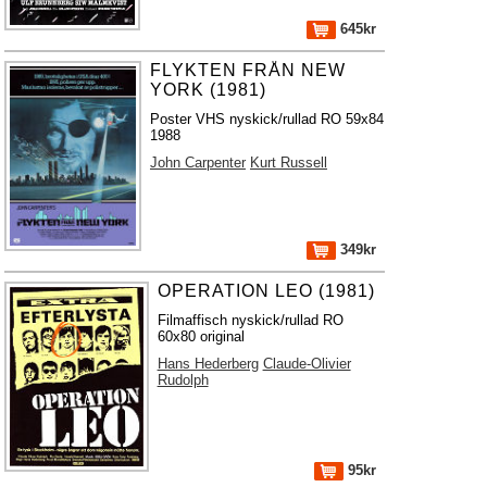
645kr
FLYKTEN FRÅN NEW
YORK (1981)
Poster VHS nyskick/rullad RO 59x84
1988
John Carpenter
Kurt Russell
349kr
OPERATION LEO (1981)
Filmaffisch nyskick/rullad RO
60x80 original
Hans Hederberg
Claude-Olivier
Rudolph
95kr