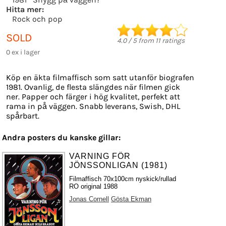
Hitta mer:
Rock och pop
SOLD
4.0
/
5
from
11
ratings
0 ex i lager
Köp en äkta filmaffisch som satt utanför biografen
1981. Ovanlig, de flesta slängdes när filmen gick
ner. Papper och färger i hög kvalitet, perfekt att
rama in på väggen. Snabb leverans, Swish, DHL
spårbart.
Andra posters du kanske gillar:
VARNING FÖR
JÖNSSONLIGAN (1981)
Filmaffisch 70x100cm nyskick/rullad
RO original 1988
Jonas Cornell
Gösta Ekman