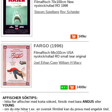
Filmaffisch 70x100cm New
nyskick/rullad RO 1998
Steven Spielberg
Roy Scheider
349kr
FARGO (1996)
Filmaffisch 68x102cm USA
nyskick/rullad RO small tear original
Joel Ethan Coen
William H Macy
1400kr
N Y !
AFFISCHER SÖKTIPS:
- hitta fler affischer med korta sökord, försök med bara
ANGUS
eller
YOUNG
- om du inte hittar t.ex. en svensk filmtitel kan du prova med engelsk titel,