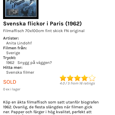
Svenska flickor i Paris (1962)
Filmaffisch 70x100cm fint skick FN original
Artister:
Anita Lindohf
Filmen från:
Sverige
Tryckt:
1962
Snygg på väggen?
Hitta mer:
Svenska filmer
SOLD
4.0
/
5
from
16
ratings
0 ex i lager
Köp en äkta filmaffisch som satt utanför biografen
1962. Ovanlig, de flesta slängdes när filmen gick
ner. Papper och färger i hög kvalitet, perfekt att