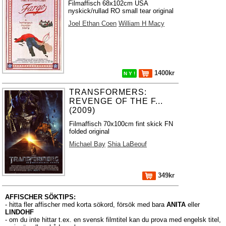
Filmaffisch 68x102cm USA
nyskick/rullad RO small tear original
Joel Ethan Coen
William H Macy
1400kr
N Y !
TRANSFORMERS:
REVENGE OF THE F...
(2009)
Filmaffisch 70x100cm fint skick FN
folded original
Michael Bay
Shia LaBeouf
349kr
AFFISCHER SÖKTIPS:
- hitta fler affischer med korta sökord, försök med bara
ANITA
eller
LINDOHF
- om du inte hittar t.ex. en svensk filmtitel kan du prova med engelsk titel,