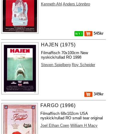
Kenneth Ahl
Anders Lönnbro
545kr
N Y !
HAJEN (1975)
Filmaffisch 70x100cm New
nyskick/rullad RO 1998
Steven Spielberg
Roy Scheider
349kr
FARGO (1996)
Filmaffisch 68x102cm USA
nyskick/rullad RO small tear original
Joel Ethan Coen
William H Macy