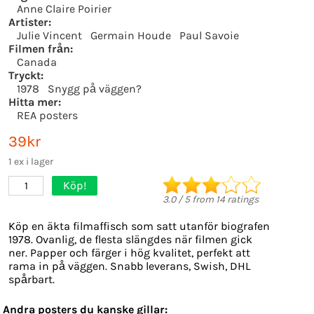
Anne Claire Poirier
Artister:
Julie Vincent
Germain Houde
Paul Savoie
Filmen från:
Canada
Tryckt:
1978
Snygg på väggen?
Hitta mer:
REA posters
39kr
1 ex i lager
Köp!
1
3.0
/
5
from
14
ratings
Köp en äkta filmaffisch som satt utanför biografen
1978. Ovanlig, de flesta slängdes när filmen gick
ner. Papper och färger i hög kvalitet, perfekt att
rama in på väggen. Snabb leverans, Swish, DHL
spårbart.
Andra posters du kanske gillar: