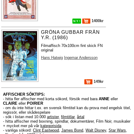
1400kr
N Y !
GRÖNA GUBBAR FRÅN
Y.R. (1986)
Filmaffisch 70x100cm fint skick FN
original
Hans Hatwig
Ingemar Andersson
149kr
AFFISCHER SÖKTIPS:
- hitta fler affischer med korta sökord, försök med bara
ANNE
eller
CLAIRE
eller
POIRIER
- om du inte hittar t.ex. en svensk filmtitel kan du prova med engelsk titel,
regissör, eller skådespelare
- sök i listan med 10.000
artister
,
filmtitlar
,
årtal
- hitta affischer med boxning, spindlar, dokumentärer, Film Noir, musikaler
+ mycket mer på vår
kategorisida
- vanliga sökord:
Clint Eastwood
,
James Bond
,
Walt Disney
,
Star Wars
,