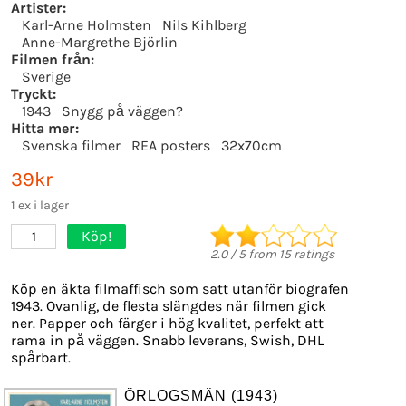
Artister:
Karl-Arne Holmsten
Nils Kihlberg
Anne-Margrethe Björlin
Filmen från:
Sverige
Tryckt:
1943
Snygg på väggen?
Hitta mer:
Svenska filmer
REA posters
32x70cm
39kr
1 ex i lager
Köp!
1
2.0
/
5
from
15
ratings
Köp en äkta filmaffisch som satt utanför biografen
1943. Ovanlig, de flesta slängdes när filmen gick
ner. Papper och färger i hög kvalitet, perfekt att
rama in på väggen. Snabb leverans, Swish, DHL
spårbart.
ÖRLOGSMÄN (1943)