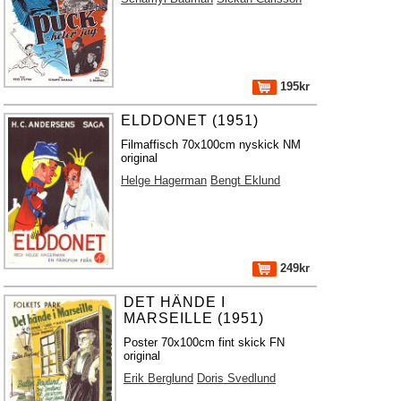
195kr
ELDDONET (1951)
Filmaffisch 70x100cm nyskick NM
original
Helge Hagerman
Bengt Eklund
249kr
DET HÄNDE I
MARSEILLE (1951)
Poster 70x100cm fint skick FN
original
Erik Berglund
Doris Svedlund