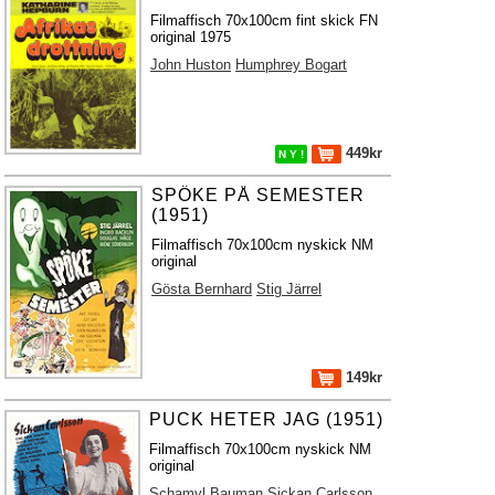
Filmaffisch 70x100cm fint skick FN
original 1975
John Huston
Humphrey Bogart
449kr
N Y !
SPÖKE PÅ SEMESTER
(1951)
Filmaffisch 70x100cm nyskick NM
original
Gösta Bernhard
Stig Järrel
149kr
PUCK HETER JAG (1951)
Filmaffisch 70x100cm nyskick NM
original
Schamyl Bauman
Sickan Carlsson