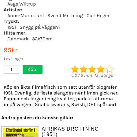
Aage Wiltrup
Artister:
Anne-Marie Juhl
Svend Methling
Carl Heger
Tryckt:
1951
Snygg på väggen?
Hitta mer:
Danmark
32x70cm
95kr
1 ex i lager
Köp!
1
4.0
/
5
from
15
ratings
Köp en äkta filmaffisch som satt utanför biografen
1951. Ovanlig, de flesta slängdes när filmen gick ner.
Papper och färger i hög kvalitet, perfekt att rama
in på väggen. Snabb leverans, Swish, DHL spårbart.
Andra posters du kanske gillar:
AFRIKAS DROTTNING
(1951)