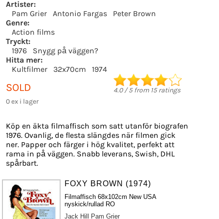
Artister:
Pam Grier
Antonio Fargas
Peter Brown
Genre:
Action films
Tryckt:
1976
Snygg på väggen?
Hitta mer:
Kultfilmer
32x70cm
1974
SOLD
4.0
/
5
from
15
ratings
0 ex i lager
Köp en äkta filmaffisch som satt utanför biografen
1976. Ovanlig, de flesta slängdes när filmen gick
ner. Papper och färger i hög kvalitet, perfekt att
rama in på väggen. Snabb leverans, Swish, DHL
spårbart.
FOXY BROWN (1974)
Filmaffisch 68x102cm New USA
nyskick/rullad RO
Jack Hill
Pam Grier