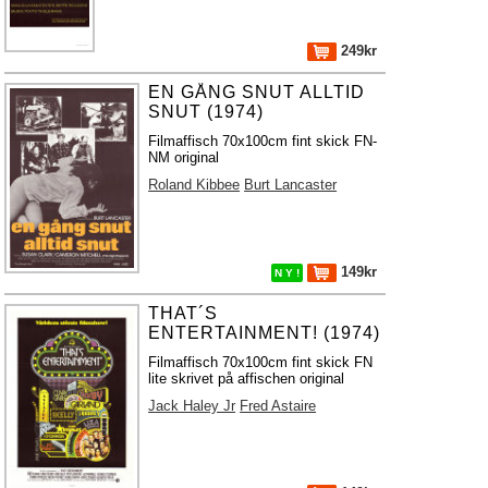
249kr
EN GÅNG SNUT ALLTID
SNUT (1974)
Filmaffisch 70x100cm fint skick FN-
NM original
Roland Kibbee
Burt Lancaster
149kr
N Y !
THAT´S
ENTERTAINMENT! (1974)
Filmaffisch 70x100cm fint skick FN
lite skrivet på affischen original
Jack Haley Jr
Fred Astaire