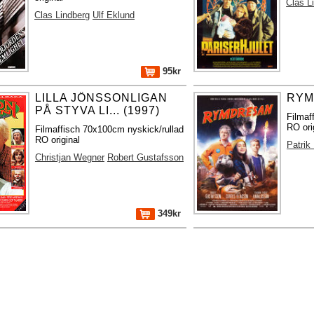
Clas L
Clas Lindberg
Ulf Eklund
95kr
LILLA JÖNSSONLIGAN
RYM
PÅ STYVA LI... (1997)
Filmaf
RO ori
Filmaffisch 70x100cm nyskick/rullad
RO original
Patrik
Christjan Wegner
Robert Gustafsson
349kr