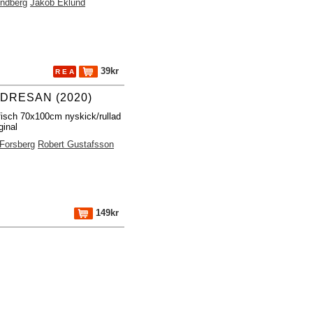
indberg
Jakob Eklund
39kr
R E A
DRESAN (2020)
fisch 70x100cm nyskick/rullad
ginal
 Forsberg
Robert Gustafsson
149kr