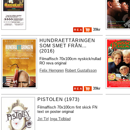
39kr
R E A
HUNDRAETTÅRINGEN
SOM SMET FRÅN...
(2016)
Filmaffisch 70x100cm nyskick/rullad
RO reva original
Felix Herngren
Robert Gustafsson
39kr
R E A
PISTOLEN (1973)
Filmaffisch 70x100cm fint skick FN
text on poster original
Jiri Tirl
Inga Tidblad