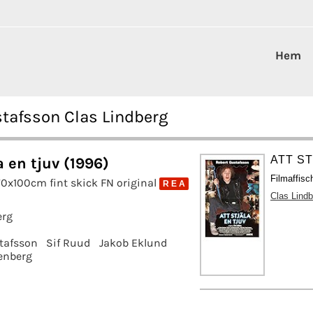
Hem
ustafsson Clas Lindberg
ATT ST
a en tjuv (1996)
Filmaffis
70x100cm fint skick FN original
R E A
Clas Lindb
erg
tafsson
Sif Ruud
Jakob Eklund
enberg