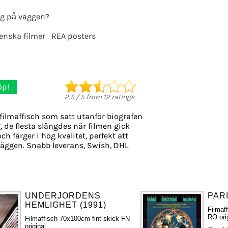
g på väggen?
enska filmer
REA posters
öp!
2.5
/
5
from
12
ratings
filmaffisch som satt utanför biografen
, de flesta slängdes när filmen gick
ch färger i hög kvalitet, perfekt att
äggen. Snabb leverans, Swish, DHL
UNDERJORDENS
PAR
HEMLIGHET (1991)
Filmaf
RO ori
Filmaffisch 70x100cm fint skick FN
original