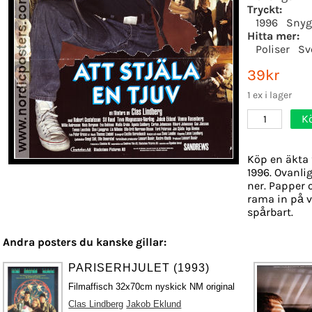
Tryckt:
1996
Snyg
Hitta mer:
Poliser
Sv
39kr
1 ex i lager
K
1
Köp en äkta 
1996. Ovanlig
ner. Papper o
rama in på v
spårbart.
Andra posters du kanske gillar:
PARISERHJULET (1993)
Filmaffisch 32x70cm nyskick NM original
Clas Lindberg
Jakob Eklund