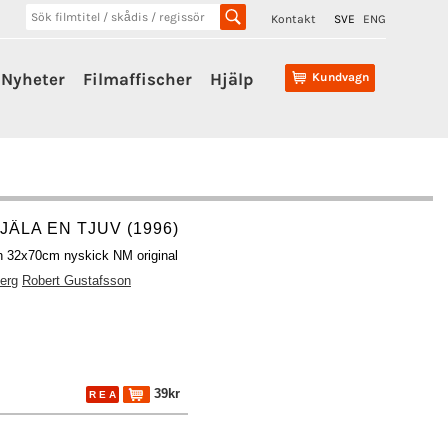
Kontakt
SVE
ENG
Nyheter
Filmaffischer
Hjälp
Kundvagn
JÄLA EN TJUV (1996)
ch 32x70cm nyskick NM original
erg
Robert Gustafsson
39kr
R E A