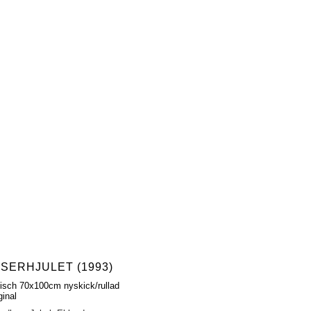
ISERHJULET (1993)
fisch 70x100cm nyskick/rullad
ginal