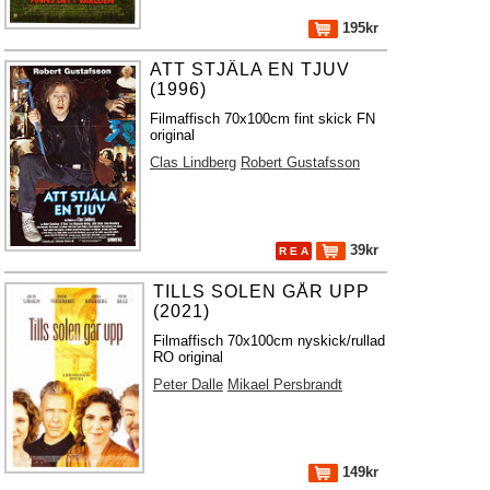
195kr
ATT STJÄLA EN TJUV
(1996)
Filmaffisch 70x100cm fint skick FN
original
Clas Lindberg
Robert Gustafsson
39kr
R E A
TILLS SOLEN GÅR UPP
(2021)
Filmaffisch 70x100cm nyskick/rullad
RO original
Peter Dalle
Mikael Persbrandt
149kr