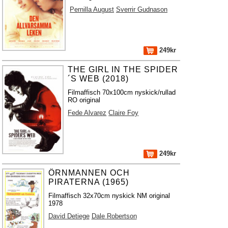
Pernilla August
Sverrir Gudnason
249kr
THE GIRL IN THE SPIDER
´S WEB (2018)
Filmaffisch 70x100cm nyskick/rullad
RO original
Fede Alvarez
Claire Foy
249kr
ÖRNMANNEN OCH
PIRATERNA (1965)
Filmaffisch 32x70cm nyskick NM original
1978
David Detiege
Dale Robertson