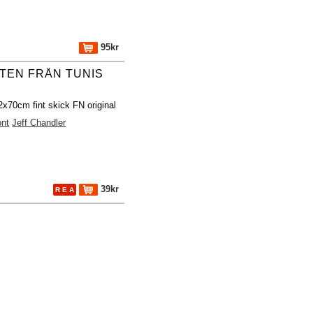
95kr
TEN FRÅN TUNIS
2x70cm fint skick FN original
ont
Jeff Chandler
39kr
R E A