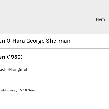
Hem
een O´Hara George Sherman
en (1950)
ick FN original
ald Carey
Will Geer