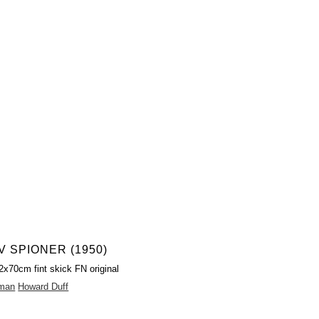
V SPIONER (1950)
2x70cm fint skick FN original
rman
Howard Duff