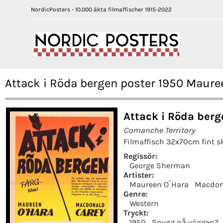
NordicPosters - 10.000 äkta filmaffischer 1915-2022
Attack i Röda bergen poster 1950 Maur
Attack i Röda berg
Comanche Territory
Filmaffisch 32x70cm fint sk
Regissör:
George Sherman
Artister:
Maureen O´Hara
Macdon
Genre:
Western
Tryckt:
1950
Snygg på väggen?