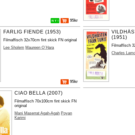
95kr
N Y !
FARLIG FIENDE (1953)
VILDHÄS
(1951)
Filmaffisch 32x70cm fint skick FN original
Filmaffisch 3
Lee Sholem
Maureen O´Hara
Charles Lam
95kr
CIAO BELLA (2007)
Filmaffisch 70x100cm fint skick FN
original
Mani Maserrat Agah-Agah
Poyan
Karimi