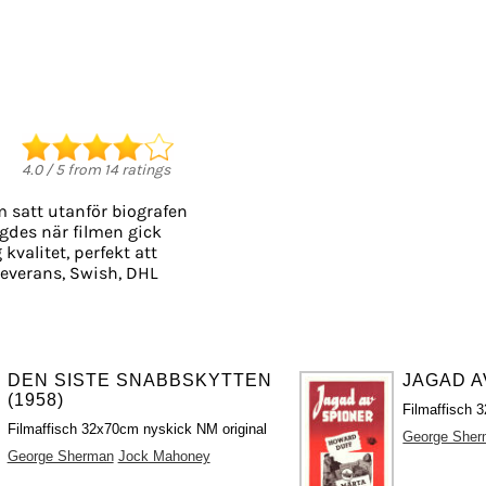
4.0
/
5
from
14
ratings
m satt utanför biografen
ngdes när filmen gick
 kvalitet, perfekt att
everans, Swish, DHL
DEN SISTE SNABBSKYTTEN
JAGAD A
(1958)
Filmaffisch 3
Filmaffisch 32x70cm nyskick NM original
George She
George Sherman
Jock Mahoney