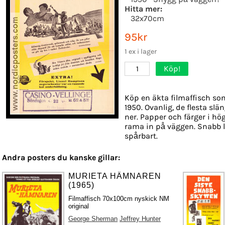
Hitta mer:
32x70cm
95kr
1 ex i lager
Köp!
1
Köp en äkta filmaffisch so
1950. Ovanlig, de flesta slä
ner. Papper och färger i hög
rama in på väggen. Snabb l
spårbart.
Andra posters du kanske gillar:
MURIETA HÄMNAREN
(1965)
Filmaffisch 70x100cm nyskick NM
original
George Sherman
Jeffrey Hunter