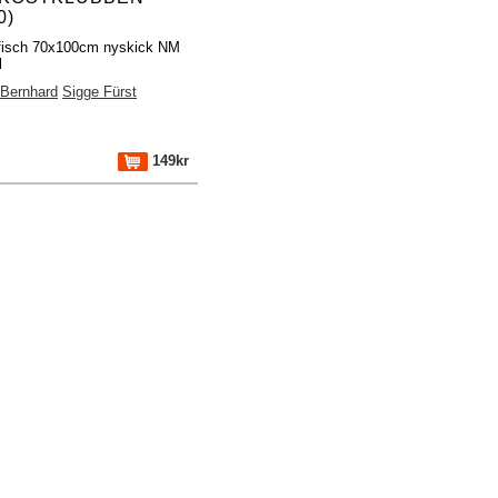
0)
fisch 70x100cm nyskick NM
l
 Bernhard
Sigge Fürst
149kr