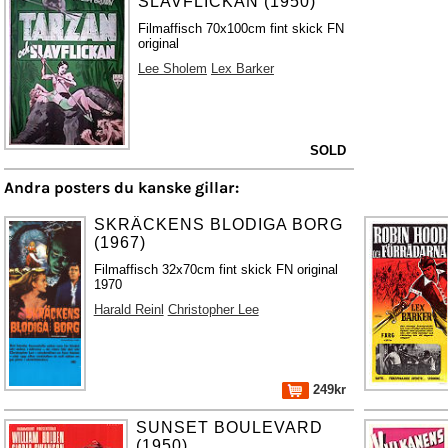
SLAVFLICKAN (1950)
Filmaffisch 70x100cm fint skick FN
original
Lee Sholem
Lex Barker
SOLD
Andra posters du kanske gillar:
SKRÄCKENS BLODIGA BORG
(1967)
Filmaffisch 32x70cm fint skick FN original
1970
Harald Reinl
Christopher Lee
249kr
SUNSET BOULEVARD
(1950)