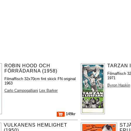
ROBIN HOOD OCH
TARZAN I
FÖRRÄDARNA (1958)
Filmaffisch 32
1971
Filmaffisch 32x70cm fint skick FN original
1963
Byron Haskin
Carlo Campogalliani
Lex Barker
149kr
VULKANENS HEMLIGHET
STJ
(1950)
FRU