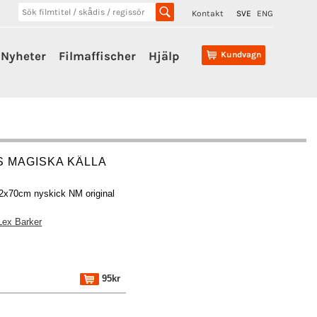
Kontakt
SVE
ENG
Nyheter
Filmaffischer
Hjälp
Kundvagn
 MAGISKA KÄLLA
32x70cm nyskick NM original
Lex Barker
95kr