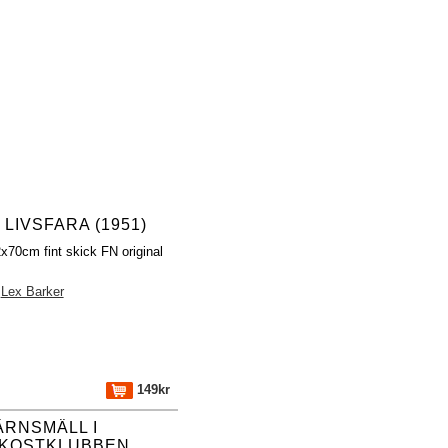
 LIVSFARA (1951)
x70cm fint skick FN original
Lex Barker
149kr
ÄRNSMÄLL I
KOSTKLUBBEN