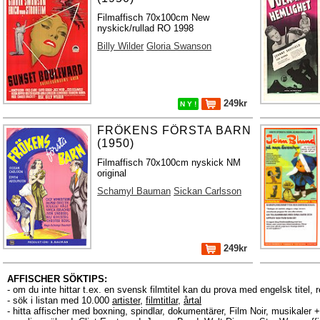
Filmaffisch 70x100cm New
nyskick/rullad RO 1998
Billy Wilder
Gloria Swanson
249kr
N Y !
FRÖKENS FÖRSTA BARN
(1950)
Filmaffisch 70x100cm nyskick NM
original
Schamyl Bauman
Sickan Carlsson
249kr
AFFISCHER SÖKTIPS:
- om du inte hittar t.ex. en svensk filmtitel kan du prova med engelsk titel, 
- sök i listan med 10.000
artister
,
filmtitlar
,
årtal
- hitta affischer med boxning, spindlar, dokumentärer, Film Noir, musikale