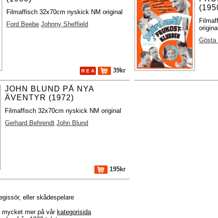
(195
Filmaffisch 32x70cm nyskick NM original
Filmaf
Ford Beebe
Johnny Sheffield
origina
Gösta
39kr
R E A
JOHN BLUND PÅ NYA
ÄVENTYR (1972)
Filmaffisch 32x70cm nyskick NM original
Gerhard Behrendt
John Blund
195kr
regissör, eller skådespelare
r + mycket mer på vår
kategorisida