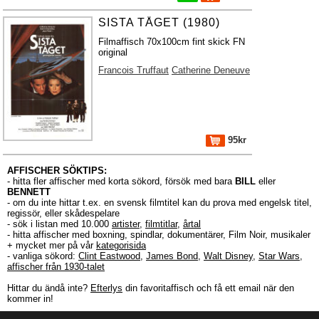
SISTA TÅGET (1980)
Filmaffisch 70x100cm fint skick FN
original
Francois Truffaut
Catherine Deneuve
95kr
AFFISCHER SÖKTIPS:
- hitta fler affischer med korta sökord, försök med bara
BILL
eller
BENNETT
- om du inte hittar t.ex. en svensk filmtitel kan du prova med engelsk titel,
regissör, eller skådespelare
- sök i listan med 10.000
artister
,
filmtitlar
,
årtal
- hitta affischer med boxning, spindlar, dokumentärer, Film Noir, musikaler
+ mycket mer på vår
kategorisida
- vanliga sökord:
Clint Eastwood
,
James Bond
,
Walt Disney
,
Star Wars
,
affischer från 1930-talet
Hittar du ändå inte?
Efterlys
din favoritaffisch och få ett email när den
kommer in!