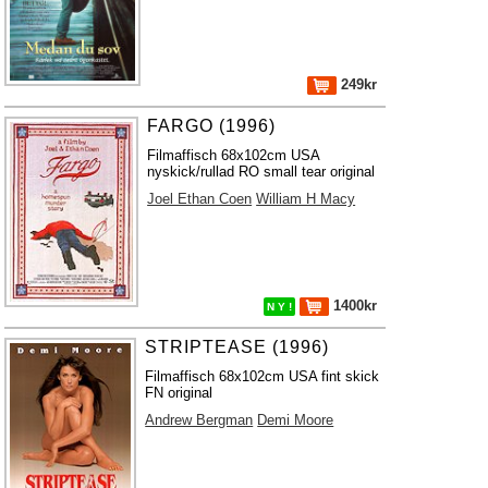
249kr
FARGO (1996)
Filmaffisch 68x102cm USA
nyskick/rullad RO small tear original
Joel Ethan Coen
William H Macy
1400kr
N Y !
STRIPTEASE (1996)
Filmaffisch 68x102cm USA fint skick
FN original
Andrew Bergman
Demi Moore