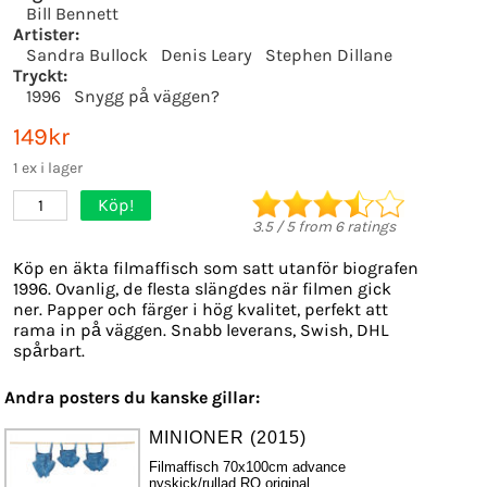
Bill Bennett
Artister:
Sandra Bullock
Denis Leary
Stephen Dillane
Tryckt:
1996
Snygg på väggen?
149kr
1 ex i lager
Köp!
1
3.5
/
5
from
6
ratings
Köp en äkta filmaffisch som satt utanför biografen
1996. Ovanlig, de flesta slängdes när filmen gick
ner. Papper och färger i hög kvalitet, perfekt att
rama in på väggen. Snabb leverans, Swish, DHL
spårbart.
Andra posters du kanske gillar:
MINIONER (2015)
Filmaffisch 70x100cm advance
nyskick/rullad RO original