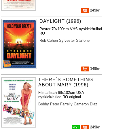
249kr
DAYLIGHT (1996)
Poster 70x100cm VHS nyskick/rullad
RO
Rob Cohen
Sylvester Stallone
149kr
THERE´S SOMETHING
ABOUT MARY (1996)
Filmaffisch 68x102cm USA
nyskick/rullad RO original
Bobby Peter Farrelly
Cameron Diaz
249kr
N Y !