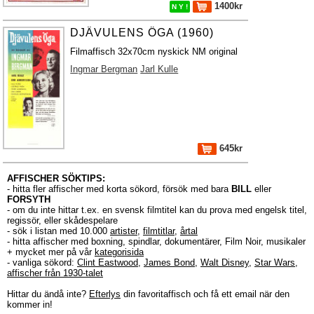
1400kr
N Y !
DJÄVULENS ÖGA (1960)
Filmaffisch 32x70cm nyskick NM original
Ingmar Bergman
Jarl Kulle
645kr
AFFISCHER SÖKTIPS:
- hitta fler affischer med korta sökord, försök med bara
BILL
eller
FORSYTH
- om du inte hittar t.ex. en svensk filmtitel kan du prova med engelsk titel,
regissör, eller skådespelare
- sök i listan med 10.000
artister
,
filmtitlar
,
årtal
- hitta affischer med boxning, spindlar, dokumentärer, Film Noir, musikaler
+ mycket mer på vår
kategorisida
- vanliga sökord:
Clint Eastwood
,
James Bond
,
Walt Disney
,
Star Wars
,
affischer från 1930-talet
Hittar du ändå inte?
Efterlys
din favoritaffisch och få ett email när den
kommer in!