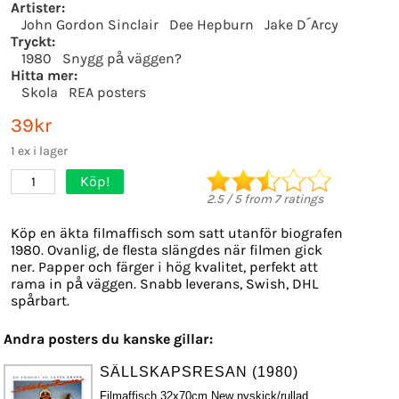
Artister:
John Gordon Sinclair
Dee Hepburn
Jake D´Arcy
Tryckt:
1980
Snygg på väggen?
Hitta mer:
Skola
REA posters
39kr
1 ex i lager
Köp!
1
2.5
/
5
from
7
ratings
Köp en äkta filmaffisch som satt utanför biografen
1980. Ovanlig, de flesta slängdes när filmen gick
ner. Papper och färger i hög kvalitet, perfekt att
rama in på väggen. Snabb leverans, Swish, DHL
spårbart.
Andra posters du kanske gillar:
SÄLLSKAPSRESAN (1980)
Filmaffisch 32x70cm New nyskick/rullad