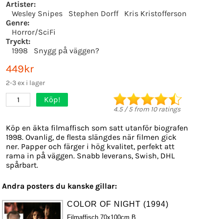
Artister:
Wesley Snipes
Stephen Dorff
Kris Kristofferson
Genre:
Horror/SciFi
Tryckt:
1998
Snygg på väggen?
449kr
2-3 ex i lager
Köp!
1
4.5
/
5
from
10
ratings
Köp en äkta filmaffisch som satt utanför biografen
1998. Ovanlig, de flesta slängdes när filmen gick
ner. Papper och färger i hög kvalitet, perfekt att
rama in på väggen. Snabb leverans, Swish, DHL
spårbart.
Andra posters du kanske gillar:
COLOR OF NIGHT (1994)
Filmaffisch 70x100cm B