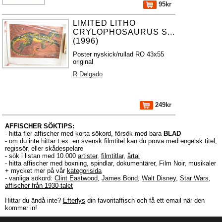
95kr
LIMITED LITHO
CRYLOPHOSAURUS S...
(1996)
Poster nyskick/rullad RO 43x55
original
R Delgado
249kr
AFFISCHER SÖKTIPS:
- hitta fler affischer med korta sökord, försök med bara
BLAD
- om du inte hittar t.ex. en svensk filmtitel kan du prova med engelsk titel,
regissör, eller skådespelare
- sök i listan med 10.000
artister
,
filmtitlar
,
årtal
- hitta affischer med boxning, spindlar, dokumentärer, Film Noir, musikaler
+ mycket mer på vår
kategorisida
- vanliga sökord:
Clint Eastwood
,
James Bond
,
Walt Disney
,
Star Wars
,
affischer från 1930-talet
Hittar du ändå inte?
Efterlys
din favoritaffisch och få ett email när den
kommer in!