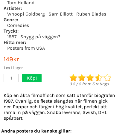
Tom Holland
Artister:
Whoopi Goldberg
Sam Elliott
Ruben Blades
Genre:
Comedies
Tryckt:
1987
Snygg på väggen?
Hitta mer:
Posters from USA
149kr
1 ex i lager
Köp!
1
3.5
/
5
from
5
ratings
Köp en äkta filmaffisch som satt utanför biografen
1987. Ovanlig, de flesta slängdes när filmen gick
ner. Papper och färger i hög kvalitet, perfekt att
rama in på väggen. Snabb leverans, Swish, DHL
spårbart.
Andra posters du kanske gillar: