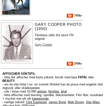
745kr
GARY COOPER PHOTO
(1950)
Filmfotos stills fint skick FN
original
Gary Cooper
249kr
AFFISCHER SÖKTIPS:
- hitta fler affischer med korta sökord, försök med bara
FATAL
eller
BEAUTY
- om du inte hittar t.ex. en svensk filmtitel kan du prova med engelsk titel,
regissör, eller skådespelare
- sök i listan med 10.000
artister
,
filmtitlar
,
årtal
- hitta affischer med boxning, spindlar, dokumentärer, Film Noir, musikaler
+ mycket mer på vår
kategorisida
- vanliga sökord:
Clint Eastwood
,
James Bond
,
Walt Disney
,
Star Wars
,
affischer från 1930-talet