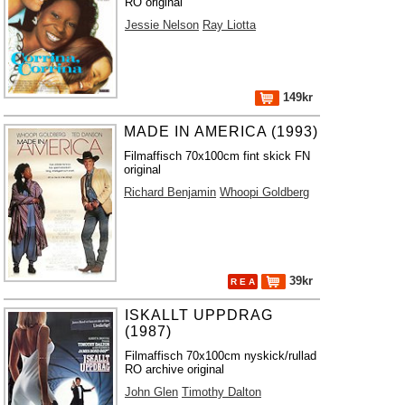
RO original
Jessie Nelson
Ray Liotta
149kr
MADE IN AMERICA (1993)
Filmaffisch 70x100cm fint skick FN
original
Richard Benjamin
Whoopi Goldberg
39kr
R E A
ISKALLT UPPDRAG
(1987)
Filmaffisch 70x100cm nyskick/rullad
RO archive original
John Glen
Timothy Dalton