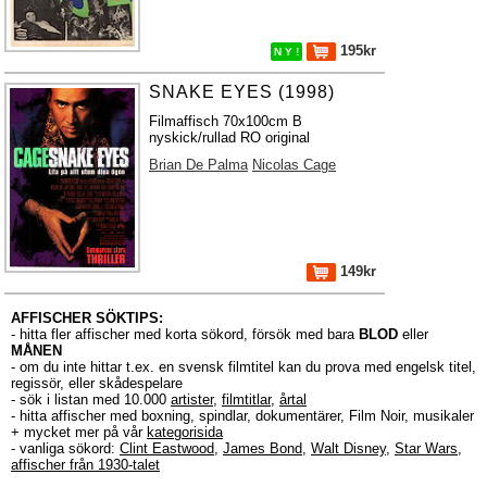
195kr
N Y !
SNAKE EYES (1998)
Filmaffisch 70x100cm B
nyskick/rullad RO original
Brian De Palma
Nicolas Cage
149kr
AFFISCHER SÖKTIPS:
- hitta fler affischer med korta sökord, försök med bara
BLOD
eller
MÅNEN
- om du inte hittar t.ex. en svensk filmtitel kan du prova med engelsk titel,
regissör, eller skådespelare
- sök i listan med 10.000
artister
,
filmtitlar
,
årtal
- hitta affischer med boxning, spindlar, dokumentärer, Film Noir, musikaler
+ mycket mer på vår
kategorisida
- vanliga sökord:
Clint Eastwood
,
James Bond
,
Walt Disney
,
Star Wars
,
affischer från 1930-talet