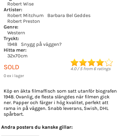
Robert Wise
Artister:
Robert Mitchum
Barbara Bel Geddes
Robert Preston
Genre:
Western
Tryckt:
1948
Snygg på väggen?
Hitta mer:
32x70cm
SOLD
4.0
/
5
from
6
ratings
0 ex i lager
Köp en äkta filmaffisch som satt utanför biografen
1948. Ovanlig, de flesta slängdes när filmen gick
ner. Papper och färger i hög kvalitet, perfekt att
rama in på väggen. Snabb leverans, Swish, DHL
spårbart.
Andra posters du kanske gillar: