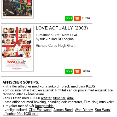
195kr
N Y !
LOVE ACTUALLY (2003)
Filmaffisch 68x102cm USA
nyskick/rullad RO original
Richard Curtis
Hugh Grant
349kr
N Y !
AFFISCHER SÖKTIPS:
- hitta fler affischer med korta sökord, försök med bara
KEJS
- om du inte hittar t.ex. en svensk filmtitel kan du prova med engelsk titel,
regissör, eller skådespelare
- sök i listan med 10.000
artister
,
filmtitlar
,
årtal
- hitta affischer med boxning, spindlar, dokumentärer, Film Noir, musikaler
+ mycket mer på vår
kategorisida
- vanliga sökord:
Clint Eastwood
,
James Bond
,
Walt Disney
,
Star Wars
,
affischer från 1930-talet