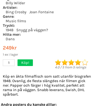
Billy Wilder
Artister:
Bing Crosby
Joan Fontaine
Genre:
Music films
Tryckt:
1948
Snygg på väggen?
Hitta mer:
Dans
249kr
1 ex i lager
Köp!
1
4.0
/
5
from
5
ratings
Köp en äkta filmaffisch som satt utanför biografen
1948. Ovanlig, de flesta slängdes när filmen gick
ner. Papper och färger i hög kvalitet, perfekt att
rama in på väggen. Snabb leverans, Swish, DHL
spårbart.
Andra posters du kanske gillar: