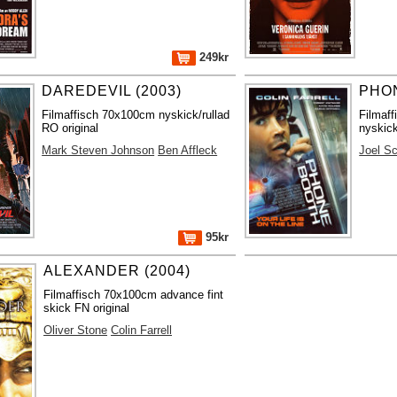
249kr
DAREDEVIL (2003)
PHON
Filmaffisch 70x100cm nyskick/rullad
Filmaf
RO original
nyskick
Mark Steven Johnson
Ben Affleck
Joel S
95kr
ALEXANDER (2004)
Filmaffisch 70x100cm advance fint
skick FN original
Oliver Stone
Colin Farrell