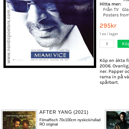
Hitta mer:
Från TV
Gl
Posters fro
295kr
1 ex i lager
Kö
1
Köp en äkta f
2006. Ovanlig,
ner. Papper oc
rama in på vä
spårbart.
AFTER YANG (2021)
Filmaffisch 70x100cm nyskick/rullad
RO original