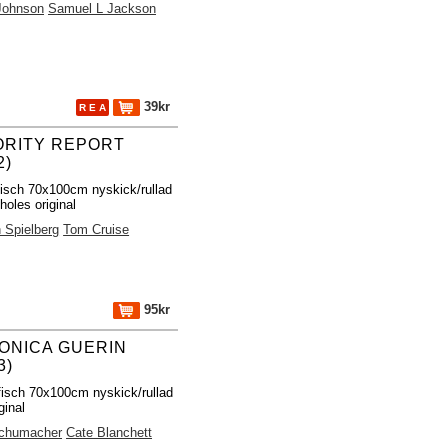
Johnson
Samuel L Jackson
39kr
R E A
ORITY REPORT
2)
fisch 70x100cm nyskick/rullad
holes original
 Spielberg
Tom Cruise
95kr
ONICA GUERIN
3)
fisch 70x100cm nyskick/rullad
ginal
Schumacher
Cate Blanchett