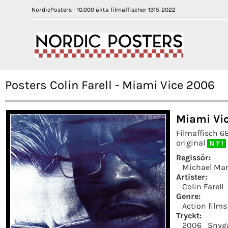
NordicPosters - 10.000 äkta filmaffischer 1915-2022
Posters Colin Farell - Miami Vice 2006
Miami Vi
Filmaffisch 6
original
N Y !
Regissör:
Michael Ma
Artister:
Colin Farell
Genre:
Action films
Tryckt:
2006
Snyg