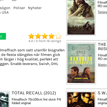
Filmaf
RO ori
asögon
Poliser
Nyheter
m USA
Terren
p!
4.0
/
5
from
16
ratings
THE
INIS
ilmaffisch som satt utanför biografen
 de flesta slängdes när filmen gick
Filmaf
h färger i hög kvalitet, perfekt att
RO ori
ggen. Snabb leverans, Swish, DHL
Marti
TOTAL RECALL (2012)
S.W.
Filmaffisch 70x100cm fint skick FN
Filmaf
folded original
origina