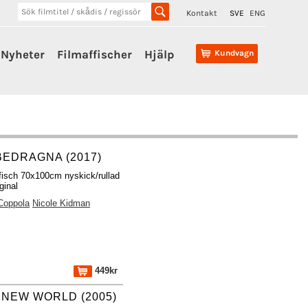
Kontakt
SVE
ENG
Nyheter
Filmaffischer
Hjälp
Kundvagn
BEDRAGNA (2017)
fisch 70x100cm nyskick/rullad
ginal
Coppola
Nicole Kidman
449kr
 NEW WORLD (2005)