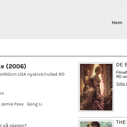
Hem
DE 
ce (2006)
Filmaf
8x100cm USA nyskick/rullad RO
RO ori
Sofia 
nn
Jamie Foxx
Gong Li
THE
g på väggen?