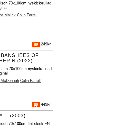
fisch 70x100cm nyskick/rullad
ginal
ce Malick
Colin Farrell
249kr
 BANSHEES OF
HERIN (2022)
fisch 70x100cm nyskick/rullad
ginal
n McDonagh
Colin Farrell
449kr
A.T. (2003)
fisch 70x100cm fint skick FN
l