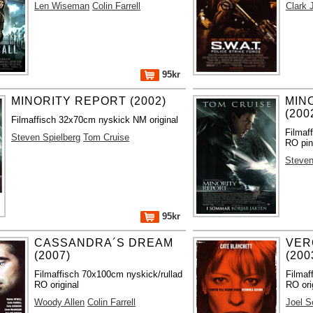
Len Wiseman
Colin Farrell
Clark 
95kr
MINORITY REPORT (2002)
MIN
(200
Filmaffisch 32x70cm nyskick NM original
Filmaf
Steven Spielberg
Tom Cruise
RO pin
Steven
95kr
CASSANDRA´S DREAM
VER
(2007)
(200
Filmaffisch 70x100cm nyskick/rullad
Filmaf
RO original
RO ori
Woody Allen
Colin Farrell
Joel 