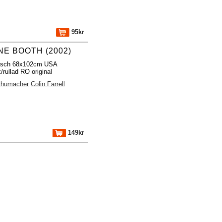
95kr
E BOOTH (2002)
fisch 68x102cm USA
/rullad RO original
chumacher
Colin Farrell
149kr