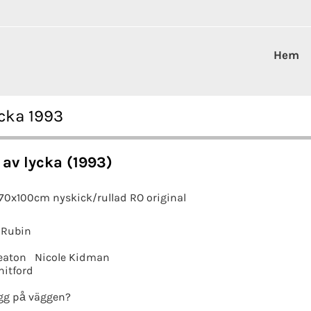
Hem
ycka 1993
av lycka (1993)
 70x100cm nyskick/rullad RO original
 Rubin
eaton
Nicole Kidman
hitford
gg på väggen?