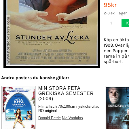
95kr
2-3 ex i lager
K
1
Köp en äkta
1993. Ovanli
ner. Papper 
rama in på 
spårbart.
Andra posters du kanske gillar:
MIN STORA FETA
GREKISKA SEMESTER
(2009)
Filmaffisch 70x100cm nyskick/rullad
RO original
Donald Petrie
Nia Vardalos