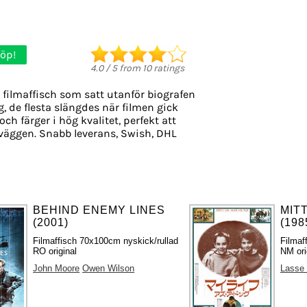
öp!
4.0
/
5
from
10
ratings
 filmaffisch som satt utanför biografen
g, de flesta slängdes när filmen gick
och färger i hög kvalitet, perfekt att
väggen. Snabb leverans, Swish, DHL
BEHIND ENEMY LINES
MIT
(2001)
(198
Filmaffisch 70x100cm nyskick/rullad
Filmaf
RO original
NM ori
John Moore
Owen Wilson
Lasse 