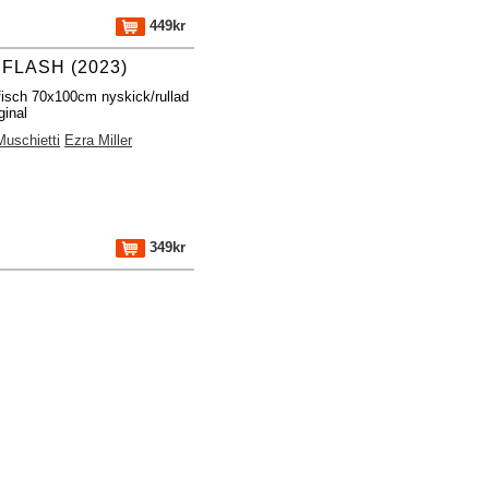
449kr
 FLASH (2023)
fisch 70x100cm nyskick/rullad
ginal
uschietti
Ezra Miller
349kr