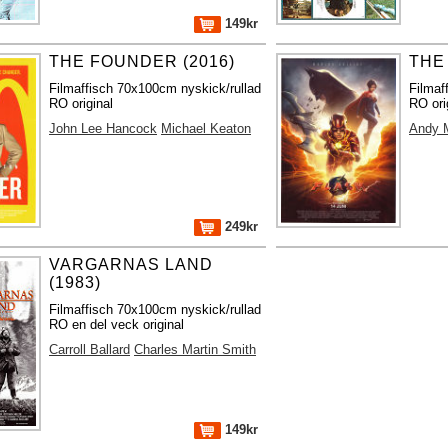
149kr
THE FOUNDER (2016)
THE
Filmaffisch 70x100cm nyskick/rullad
Filmaf
RO original
RO ori
John Lee Hancock
Michael Keaton
Andy M
249kr
VARGARNAS LAND
(1983)
Filmaffisch 70x100cm nyskick/rullad
RO en del veck original
Carroll Ballard
Charles Martin Smith
149kr