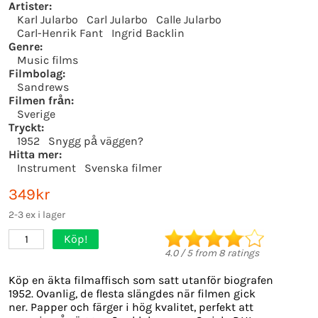
Artister:
Karl Jularbo
Carl Jularbo
Calle Jularbo
Carl-Henrik Fant
Ingrid Backlin
Genre:
Music films
Filmbolag:
Sandrews
Filmen från:
Sverige
Tryckt:
1952
Snygg på väggen?
Hitta mer:
Instrument
Svenska filmer
349kr
2-3 ex i lager
Köp!
1
4.0
/
5
from
8
ratings
Köp en äkta filmaffisch som satt utanför biografen
1952. Ovanlig, de flesta slängdes när filmen gick
ner. Papper och färger i hög kvalitet, perfekt att