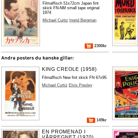
Filmaffisch 51x72cm Japan fint
skick FN-NM small tape original
1974
Michael Curtiz
Ingrid Bergman
2300kr
Andra posters du kanske gillar:
KING CREOLE (1958)
Filmaffisch New fint skick FN 67x95
Michael Curtiz
Elvis Presley
149kr
EN PROMENAD I
VÅRREGNET (1970)