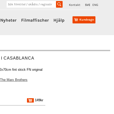
Kontakt
SVE
ENG
Nyheter
Filmaffischer
Hjälp
Kundvagn
 I CASABLANCA
2x70cm fint skick FN original
The Marx Brothers
149kr