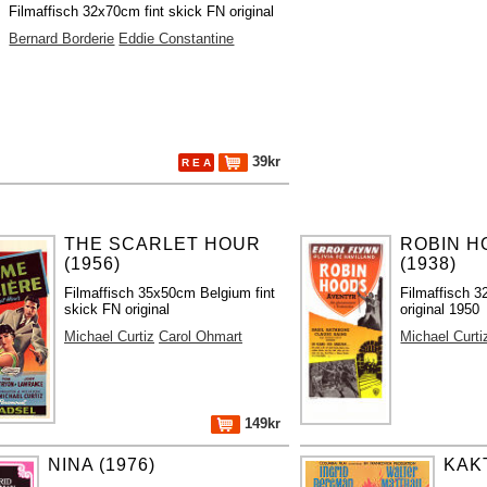
Filmaffisch 32x70cm fint skick FN original
Bernard Borderie
Eddie Constantine
39kr
R E A
THE SCARLET HOUR
ROBIN H
(1956)
(1938)
Filmaffisch 35x50cm Belgium fint
Filmaffisch 
skick FN original
original 1950
Michael Curtiz
Carol Ohmart
Michael Curti
149kr
NINA (1976)
KAK