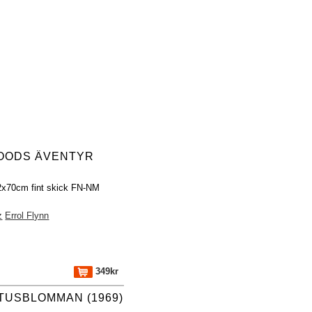
OODS ÄVENTYR
32x70cm fint skick FN-NM
z
Errol Flynn
349kr
TUSBLOMMAN (1969)