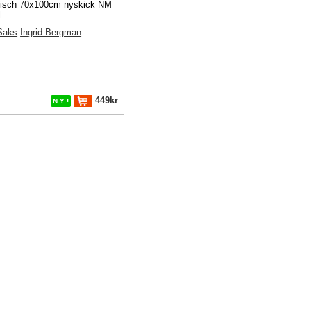
fisch 70x100cm nyskick NM
l
Saks
Ingrid Bergman
449kr
N Y !