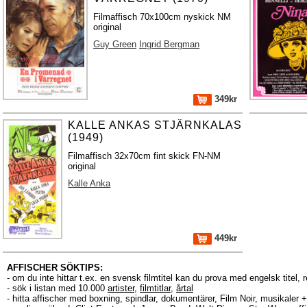
Filmaffisch 70x100cm nyskick NM
original
Guy Green
Ingrid Bergman
349kr
KALLE ANKAS STJÄRNKALAS
(1949)
Filmaffisch 32x70cm fint skick FN-NM
original
Kalle Anka
449kr
AFFISCHER SÖKTIPS:
- om du inte hittar t.ex. en svensk filmtitel kan du prova med engelsk titel, 
- sök i listan med 10.000
artister
,
filmtitlar
,
årtal
- hitta affischer med boxning, spindlar, dokumentärer, Film Noir, musikale