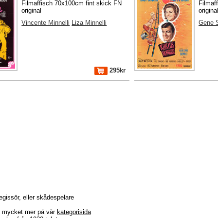
Filmaffisch 70x100cm fint skick FN
Filmaf
original
origina
Vincente Minnelli
Liza Minnelli
Gene 
295kr
regissör, eller skådespelare
r + mycket mer på vår
kategorisida