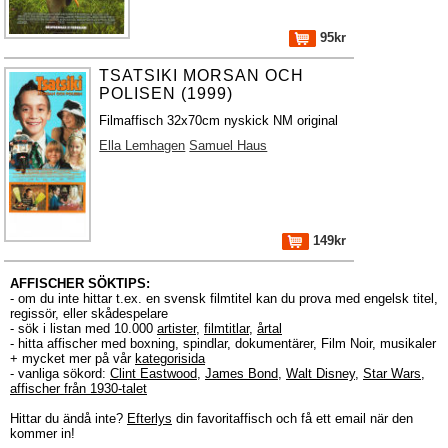
95kr
TSATSIKI MORSAN OCH
POLISEN (1999)
Filmaffisch 32x70cm nyskick NM original
Ella Lemhagen
Samuel Haus
149kr
AFFISCHER SÖKTIPS:
- om du inte hittar t.ex. en svensk filmtitel kan du prova med engelsk titel,
regissör, eller skådespelare
- sök i listan med 10.000
artister
,
filmtitlar
,
årtal
- hitta affischer med boxning, spindlar, dokumentärer, Film Noir, musikaler
+ mycket mer på vår
kategorisida
- vanliga sökord:
Clint Eastwood
,
James Bond
,
Walt Disney
,
Star Wars
,
affischer från 1930-talet
Hittar du ändå inte?
Efterlys
din favoritaffisch och få ett email när den
kommer in!