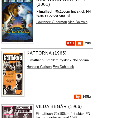
(2001)
Filmaffisch 70x100cm fint skick FN
tears in border original
Lawrence Guterman
Alec Baldwin
39kr
R E A
KATTORNA (1965)
Filmaffisch 32x70cm nyskick NM original
Henning Carlsen
Eva Dahlbeck
149kr
VILDA BEGÄR (1966)
Filmaffisch 70x100cm fint skick FN
text on poster original 1968