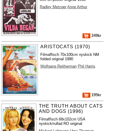
Radley Metzger
Anne Arthur
249kr
ARISTOCATS (1970)
Filmaffisch 70x100cm nyskick NM
folded original 1990
Wolfgang Reitherman
Phil Harris
195kr
THE TRUTH ABOUT CATS
AND DOGS (1996)
Filmaffisch 68x102cm USA
nyskick/rullad RO original
Michael Lehmann
Uma Thurman