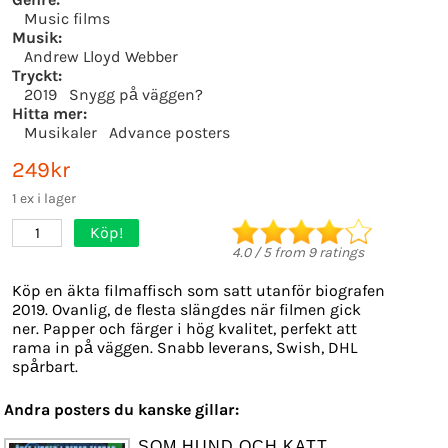
Music films
Musik:
Andrew Lloyd Webber
Tryckt:
2019
Snygg på väggen?
Hitta mer:
Musikaler
Advance posters
249kr
1 ex i lager
Köp!
1
4.0
/
5
from
9
ratings
Köp en äkta filmaffisch som satt utanför biografen
2019. Ovanlig, de flesta slängdes när filmen gick
ner. Papper och färger i hög kvalitet, perfekt att
rama in på väggen. Snabb leverans, Swish, DHL
spårbart.
Andra posters du kanske gillar:
SOM HUND OCH KATT