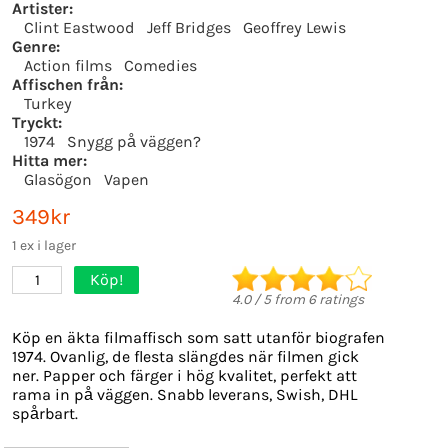
Artister:
Clint Eastwood
Jeff Bridges
Geoffrey Lewis
Genre:
Action films
Comedies
Affischen från:
Turkey
Tryckt:
1974
Snygg på väggen?
Hitta mer:
Glasögon
Vapen
349kr
1 ex i lager
Köp!
1
4.0
/
5
from
6
ratings
Köp en äkta filmaffisch som satt utanför biografen
1974. Ovanlig, de flesta slängdes när filmen gick
ner. Papper och färger i hög kvalitet, perfekt att
rama in på väggen. Snabb leverans, Swish, DHL
spårbart.