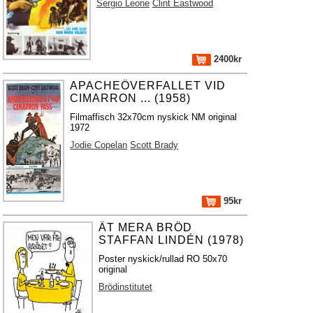
Sergio Leone
Clint Eastwood
2400kr
APACHEÖVERFALLET VID
CIMARRON ... (1958)
Filmaffisch 32x70cm nyskick NM original
1972
Jodie Copelan
Scott Brady
95kr
ÄT MERA BRÖD
STAFFAN LINDÉN (1978)
Poster nyskick/rullad RO 50x70
original
Brödinstitutet