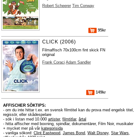
Robert Scheerer
Tim Conway
95kr
CLICK (2006)
Filmaffisch 70x100cm fint skick FN
original
Frank Coraci
Adam Sandler
149kr
AFFISCHER SÖKTIPS:
- om du inte hittar t.ex. en svensk filmtitel kan du prova med engelsk titel,
regissör, eller skådespelare
- sök i listan med 10.000
artister
,
filmtitlar
,
årtal
- hitta affischer med boxning, spindlar, dokumentärer, Film Noir, musikaler
+ mycket mer på vår
kategorisida
- vanliga sökord:
Clint Eastwood
,
James Bond
,
Walt Disney
,
Star Wars
,