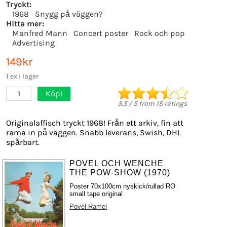
Tryckt:
1968
Snygg på väggen?
Hitta mer:
Manfred Mann
Concert poster
Rock och pop
Advertising
149kr
1 ex i lager
Köp!
1
3.5
/
5
from
15
ratings
Originalaffisch tryckt 1968! Från ett arkiv, fin att
rama in på väggen. Snabb leverans, Swish, DHL
spårbart.
POVEL OCH WENCHE
THE POW-SHOW (1970)
Poster 70x100cm nyskick/rullad RO
small tape original
Povel Ramel