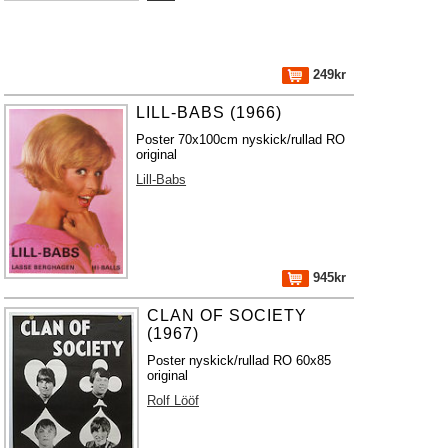
249kr
LILL-BABS (1966)
Poster 70x100cm nyskick/rullad RO
original
Lill-Babs
945kr
CLAN OF SOCIETY
(1967)
Poster nyskick/rullad RO 60x85
original
Rolf Lööf