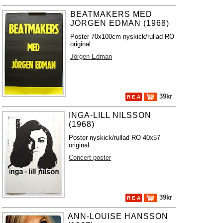
BEATMAKERS MED
JÖRGEN EDMAN (1968)
Poster 70x100cm nyskick/rullad RO
original
Jörgen Edman
39kr
R E A
INGA-LILL NILSSON
(1968)
Poster nyskick/rullad RO 40x57
original
Concert poster
39kr
R E A
ANN-LOUISE HANSSON