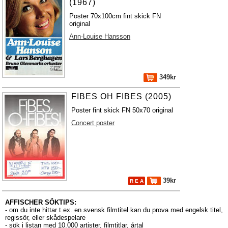
(1967)
Poster 70x100cm fint skick FN
original
Ann-Louise Hansson
349kr
FIBES OH FIBES (2005)
Poster fint skick FN 50x70 original
Concert poster
39kr
R E A
AFFISCHER SÖKTIPS:
- om du inte hittar t.ex. en svensk filmtitel kan du prova med engelsk titel,
regissör, eller skådespelare
- sök i listan med 10.000
artister
,
filmtitlar
,
årtal