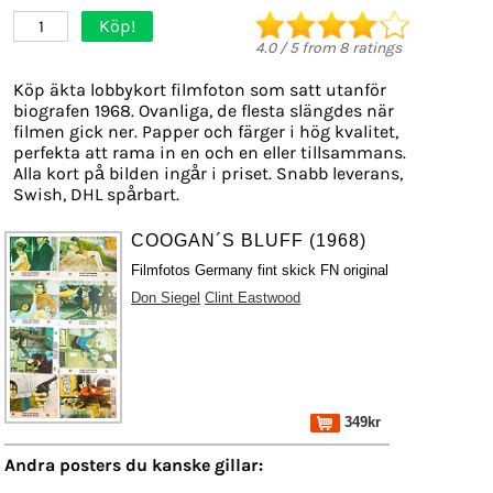
Köp!
1
4.0
/
5
from
8
ratings
Köp äkta lobbykort filmfoton som satt utanför
biografen 1968. Ovanliga, de flesta slängdes när
filmen gick ner. Papper och färger i hög kvalitet,
perfekta att rama in en och en eller tillsammans.
Alla kort på bilden ingår i priset. Snabb leverans,
Swish, DHL spårbart.
COOGAN´S BLUFF (1968)
Filmfotos Germany fint skick FN original
Don Siegel
Clint Eastwood
349kr
Andra posters du kanske gillar: