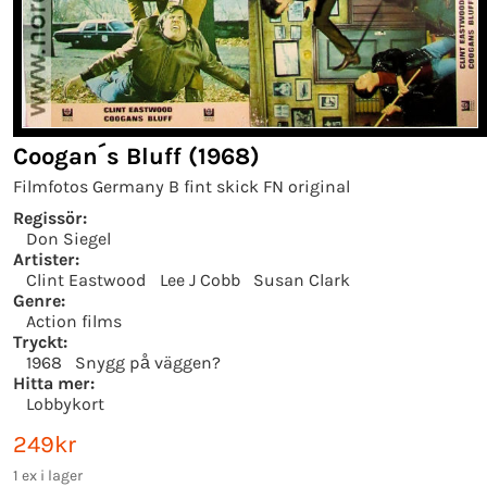
Coogan´s Bluff (1968)
Filmfotos Germany B fint skick FN original
Regissör:
Don Siegel
Artister:
Clint Eastwood
Lee J Cobb
Susan Clark
Genre:
Action films
Tryckt:
1968
Snygg på väggen?
Hitta mer:
Lobbykort
249kr
1 ex i lager