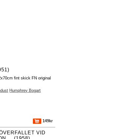
951)
2x70cm fint skick FN original
ndust
Humphrey Bogart
149kr
ÖVERFALLET VID
 ... (1958)