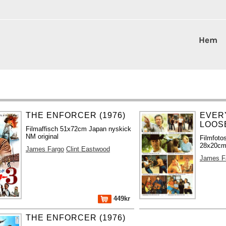
Hem
THE ENFORCER (1976)
EVER
LOOSE
Filmaffisch 51x72cm Japan nyskick
NM original
Filmfoto
28x20cm 
James Fargo
Clint Eastwood
James F
449kr
THE ENFORCER (1976)