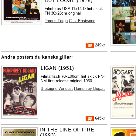
BUT LOOSE (1978)
Filmfotos USA 11x14 D fint skick
FN 36x28cm original
James Fargo
Clint Eastwood
249kr
Andra posters du kanske gillar:
LIGAN (1951)
Filmaffisch 70x100cm fint skick FN-
NM first release original 1960
Bretaigne Windust
Humphrey Bogart
645kr
IN THE LINE OF FIRE
(1993)