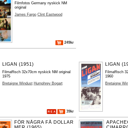
Filmfotos Germany nyskick NM
original
James Fargo
Clint Eastwood
249kr
LIGAN (1951)
LIGAN (1
Filmaffisch 32x70cm nyskick NM original
Filmaffisch 3
1975
1960
Bretaigne Windust
Humphrey Bogart
Bretaigne Wi
39kr
R E A
FÖR NÅGRA FÅ DOLLAR
APACHE
MER (1965)
CIMARRON