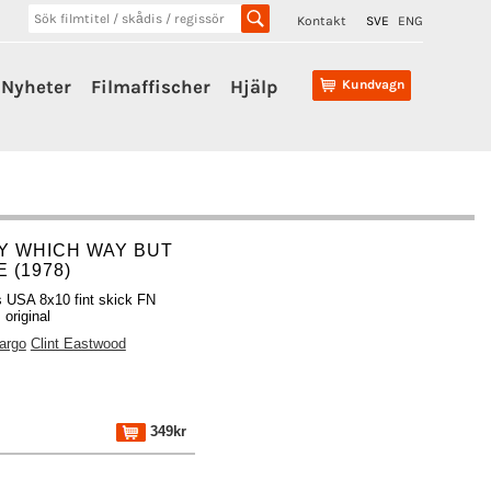
Kontakt
SVE
ENG
Nyheter
Filmaffischer
Hjälp
Kundvagn
Y WHICH WAY BUT
 (1978)
s USA 8x10 fint skick FN
original
argo
Clint Eastwood
349kr