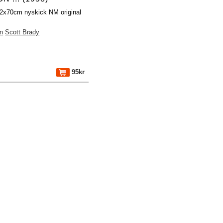
32x70cm nyskick NM original
n
Scott Brady
95kr