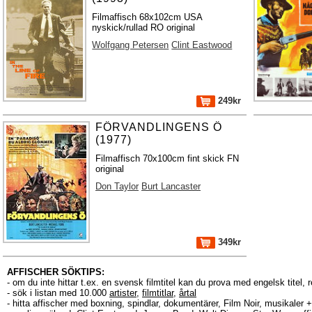
Filmaffisch 68x102cm USA
nyskick/rullad RO original
Wolfgang Petersen
Clint Eastwood
249kr
FÖRVANDLINGENS Ö
(1977)
Filmaffisch 70x100cm fint skick FN
original
Don Taylor
Burt Lancaster
349kr
AFFISCHER SÖKTIPS:
- om du inte hittar t.ex. en svensk filmtitel kan du prova med engelsk titel, 
- sök i listan med 10.000
artister
,
filmtitlar
,
årtal
- hitta affischer med boxning, spindlar, dokumentärer, Film Noir, musikale