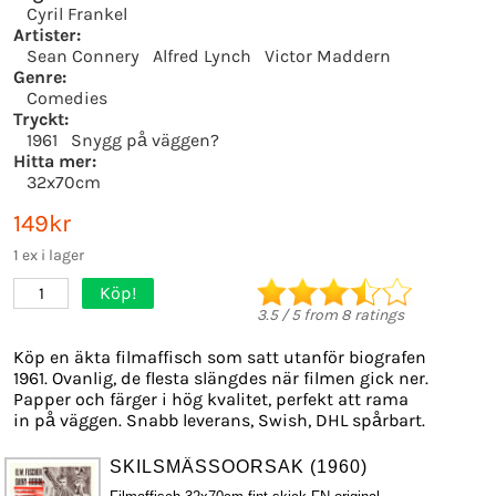
Cyril Frankel
Artister:
Sean Connery
Alfred Lynch
Victor Maddern
Genre:
Comedies
Tryckt:
1961
Snygg på väggen?
Hitta mer:
32x70cm
149kr
1 ex i lager
Köp!
1
3.5
/
5
from
8
ratings
Köp en äkta filmaffisch som satt utanför biografen
1961. Ovanlig, de flesta slängdes när filmen gick ner.
Papper och färger i hög kvalitet, perfekt att rama
in på väggen. Snabb leverans, Swish, DHL spårbart.
SKILSMÄSSOORSAK (1960)