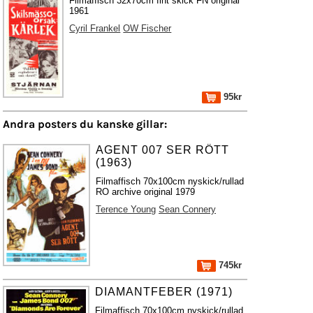
Filmaffisch 32x70cm fint skick FN original
1961
Cyril Frankel
OW Fischer
95kr
Andra posters du kanske gillar:
AGENT 007 SER RÖTT
(1963)
Filmaffisch 70x100cm nyskick/rullad
RO archive original 1979
Terence Young
Sean Connery
745kr
DIAMANTFEBER (1971)
Filmaffisch 70x100cm nyskick/rullad