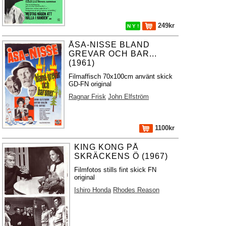
249kr
N Y !
ÅSA-NISSE BLAND
GREVAR OCH BAR...
(1961)
Filmaffisch 70x100cm använt skick
GD-FN original
Ragnar Frisk
John Elfström
1100kr
KING KONG PÅ
SKRÄCKENS Ö (1967)
Filmfotos stills fint skick FN
original
Ishiro Honda
Rhodes Reason