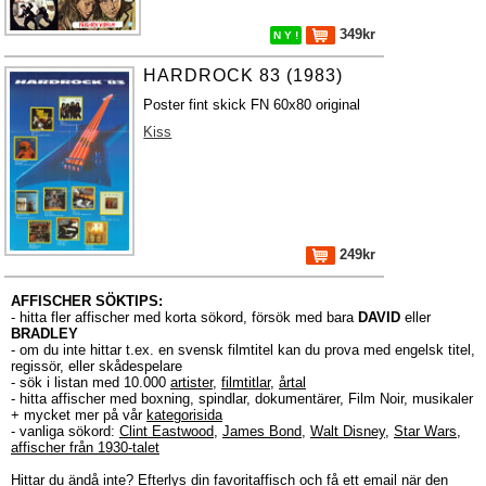
349kr
N Y !
HARDROCK 83 (1983)
Poster fint skick FN 60x80 original
Kiss
249kr
AFFISCHER SÖKTIPS:
- hitta fler affischer med korta sökord, försök med bara
DAVID
eller
BRADLEY
- om du inte hittar t.ex. en svensk filmtitel kan du prova med engelsk titel,
regissör, eller skådespelare
- sök i listan med 10.000
artister
,
filmtitlar
,
årtal
- hitta affischer med boxning, spindlar, dokumentärer, Film Noir, musikaler
+ mycket mer på vår
kategorisida
- vanliga sökord:
Clint Eastwood
,
James Bond
,
Walt Disney
,
Star Wars
,
affischer från 1930-talet
Hittar du ändå inte?
Efterlys
din favoritaffisch och få ett email när den