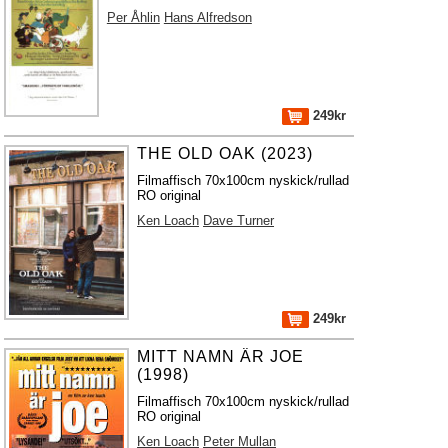
Per Åhlin
Hans Alfredson
249kr
THE OLD OAK (2023)
Filmaffisch 70x100cm nyskick/rullad
RO original
Ken Loach
Dave Turner
249kr
MITT NAMN ÄR JOE
(1998)
Filmaffisch 70x100cm nyskick/rullad
RO original
Ken Loach
Peter Mullan