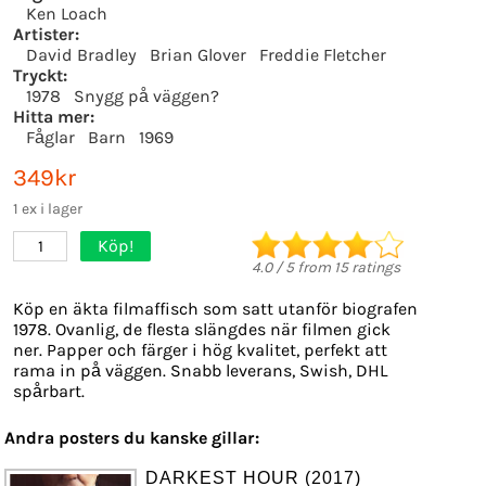
Ken Loach
Artister:
David Bradley
Brian Glover
Freddie Fletcher
Tryckt:
1978
Snygg på väggen?
Hitta mer:
Fåglar
Barn
1969
349kr
1 ex i lager
Köp!
1
4.0
/
5
from
15
ratings
Köp en äkta filmaffisch som satt utanför biografen
1978. Ovanlig, de flesta slängdes när filmen gick
ner. Papper och färger i hög kvalitet, perfekt att
rama in på väggen. Snabb leverans, Swish, DHL
spårbart.
Andra posters du kanske gillar:
DARKEST HOUR (2017)