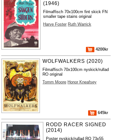
(1946)
Filmaffisch 70x100cm fint skick FN
smaller tape stains original
Harve Foster
Ruth Warrick
4200kr
WOLFWALKERS (2020)
Filmaffisch 70x100cm nyskick/rullad
RO original
Tomm Moore
Honor Kneafsey
645kr
RODD RACER SIGNED
(2014)
Poster nyskick/rullad RO 73x55