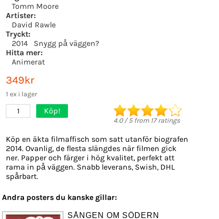
Tomm Moore
Artister:
David Rawle
Tryckt:
2014
Snygg på väggen?
Hitta mer:
Animerat
349kr
1 ex i lager
Köp!
1
4.0
/
5
from
17
ratings
Köp en äkta filmaffisch som satt utanför biografen
2014. Ovanlig, de flesta slängdes när filmen gick
ner. Papper och färger i hög kvalitet, perfekt att
rama in på väggen. Snabb leverans, Swish, DHL
spårbart.
Andra posters du kanske gillar:
SÅNGEN OM SÖDERN