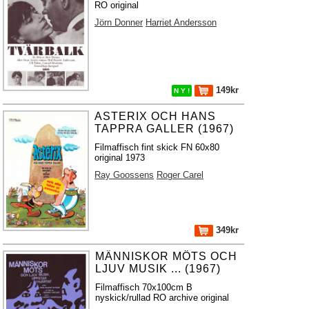
RO original
Jörn Donner
Harriet Andersson
149kr
N Y !
ASTERIX OCH HANS
TAPPRA GALLER (1967)
Filmaffisch fint skick FN 60x80
original 1973
Ray Goossens
Roger Carel
349kr
MÄNNISKOR MÖTS OCH
LJUV MUSIK ... (1967)
Filmaffisch 70x100cm B
nyskick/rullad RO archive original