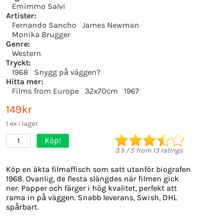
Emimmo Salvi
Artister:
Fernando Sancho
James Newman
Monika Brugger
Genre:
Western
Tryckt:
1968
Snygg på väggen?
Hitta mer:
Films from Europe
32x70cm
1967
149kr
1 ex i lager
Köp!
1
3.5
/
5
from
13
ratings
Köp en äkta filmaffisch som satt utanför biografen
1968. Ovanlig, de flesta slängdes när filmen gick
ner. Papper och färger i hög kvalitet, perfekt att
rama in på väggen. Snabb leverans, Swish, DHL
spårbart.