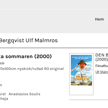
Hem
Bergqvist Ulf Malmros
DEN 
ta sommaren (2000)
(2000
ale
Filmaffi
70x100cm nyskick/rullad RO original
Ulf Malm
s
vist
Anastasios Soulis
cheja