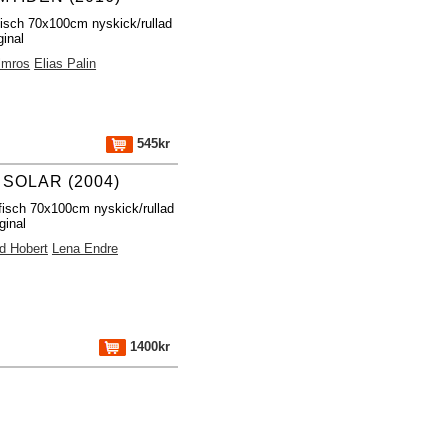
fisch 70x100cm nyskick/rullad
ginal
lmros
Elias Palin
545kr
 SOLAR (2004)
fisch 70x100cm nyskick/rullad
ginal
d Hobert
Lena Endre
1400kr