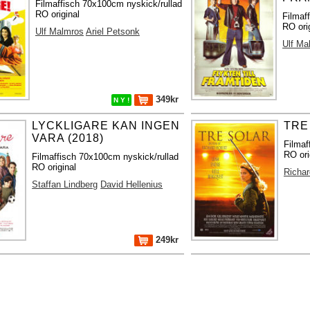
Filmaffisch 70x100cm nyskick/rullad
RO original
Filmaf
RO ori
Ulf Malmros
Ariel Petsonk
Ulf Ma
349kr
N Y !
LYCKLIGARE KAN INGEN
TRE
VARA (2018)
Filmaf
RO ori
Filmaffisch 70x100cm nyskick/rullad
RO original
Richar
Staffan Lindberg
David Hellenius
249kr