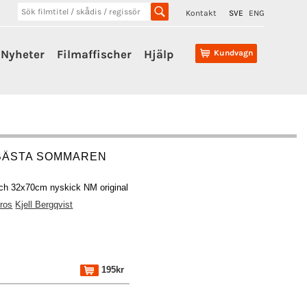
Kontakt
SVE
ENG
Nyheter
Filmaffischer
Hjälp
Kundvagn
BÄSTA SOMMAREN
)
sch 32x70cm nyskick NM original
ros
Kjell Bergqvist
195kr