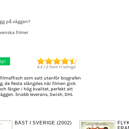
gg på väggen?
venska filmer
öp!
4.5
/
5
from
11
ratings
filmaffisch som satt utanför biografen
g, de flesta slängdes när filmen gick
ch färger i hög kvalitet, perfekt att
äggen. Snabb leverans, Swish, DHL
BÄST I SVERIGE (2002)
FLY
FRA