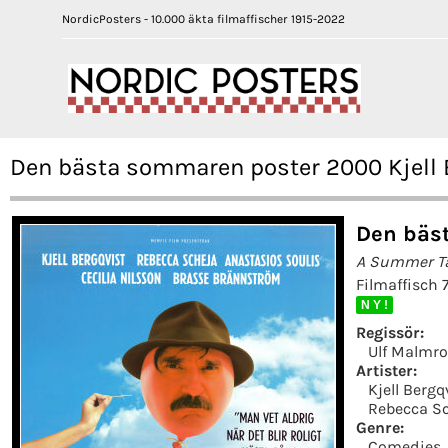
NordicPosters - 10.000 äkta filmaffischer 1915-2022
Den bästa sommaren poster 2000 Kjell 
Den bäs
A Summer T
Filmaffisch 
N Y !
Regissör:
Ulf Malmro
Artister:
Kjell Bergq
Rebecca S
Genre:
Comedies