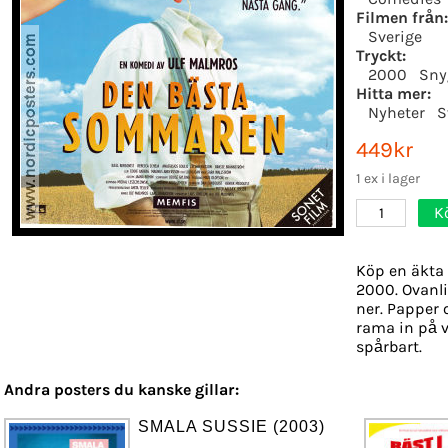
Filmen från:
Sverige
Tryckt:
2000
Sny
Hitta mer:
Nyheter
S
449kr
1 ex i lager
K
1
Köp en äkta 
2000. Ovanli
ner. Papper o
rama in på v
spårbart.
Andra posters du kanske gillar:
SMALA SUSSIE (2003)