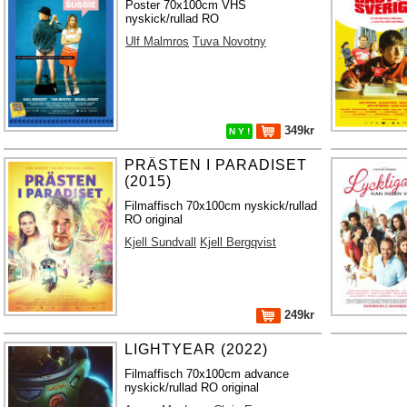
Poster 70x100cm VHS
nyskick/rullad RO
Ulf Malmros
Tuva Novotny
349kr
N Y !
PRÄSTEN I PARADISET
(2015)
Filmaffisch 70x100cm nyskick/rullad
RO original
Kjell Sundvall
Kjell Bergqvist
249kr
LIGHTYEAR (2022)
Filmaffisch 70x100cm advance
nyskick/rullad RO original