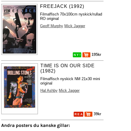
FREEJACK (1992)
Filmaffisch 70x100cm nyskick/rullad
RO original
Geoff Murphy
Mick Jagger
195kr
N Y !
TIME IS ON OUR SIDE
(1982)
Filmaffisch nyskick NM 21x30 mini
original
Hal Ashby
Mick Jagger
39kr
R E A
Andra posters du kanske gillar: