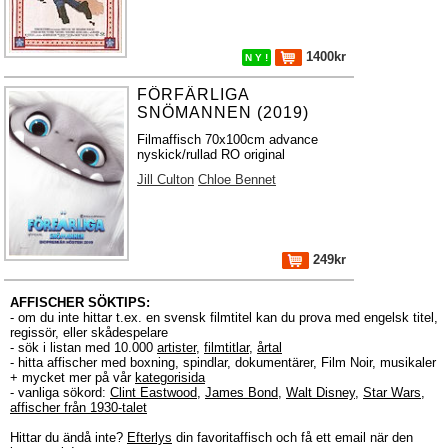
1400kr
N Y !
FÖRFÄRLIGA
SNÖMANNEN (2019)
Filmaffisch 70x100cm advance
nyskick/rullad RO original
Jill Culton
Chloe Bennet
249kr
AFFISCHER SÖKTIPS:
- om du inte hittar t.ex. en svensk filmtitel kan du prova med engelsk titel,
regissör, eller skådespelare
- sök i listan med 10.000
artister
,
filmtitlar
,
årtal
- hitta affischer med boxning, spindlar, dokumentärer, Film Noir, musikaler
+ mycket mer på vår
kategorisida
- vanliga sökord:
Clint Eastwood
,
James Bond
,
Walt Disney
,
Star Wars
,
affischer från 1930-talet
Hittar du ändå inte?
Efterlys
din favoritaffisch och få ett email när den