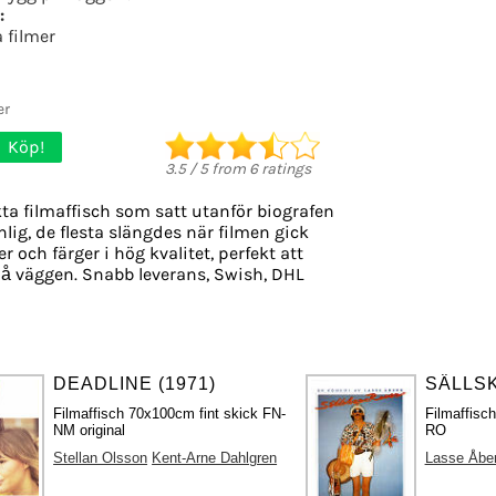
:
 filmer
er
Köp!
3.5
/
5
from
6
ratings
ta filmaffisch som satt utanför biografen
nlig, de flesta slängdes när filmen gick
r och färger i hög kvalitet, perfekt att
å väggen. Snabb leverans, Swish, DHL
DEADLINE (1971)
SÄLLSK
Filmaffisch 70x100cm fint skick FN-
Filmaffisc
NM original
RO
Stellan Olsson
Kent-Arne Dahlgren
Lasse Åbe