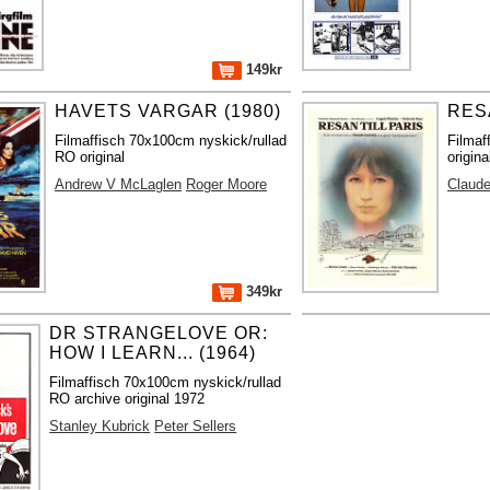
149kr
HAVETS VARGAR (1980)
RESA
Filmaffisch 70x100cm nyskick/rullad
Filmaf
RO original
origina
Andrew V McLaglen
Roger Moore
Claude
349kr
DR STRANGELOVE OR:
HOW I LEARN... (1964)
Filmaffisch 70x100cm nyskick/rullad
RO archive original 1972
Stanley Kubrick
Peter Sellers