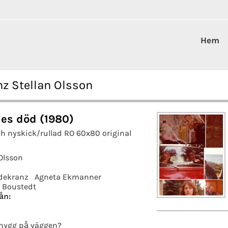
Hem
z Stellan Olsson
es död (1980)
ch nyskick/rullad RO 60x80 original
 Olsson
dekranz
Agneta Ekmanner
r Boustedt
ån:
nygg på väggen?