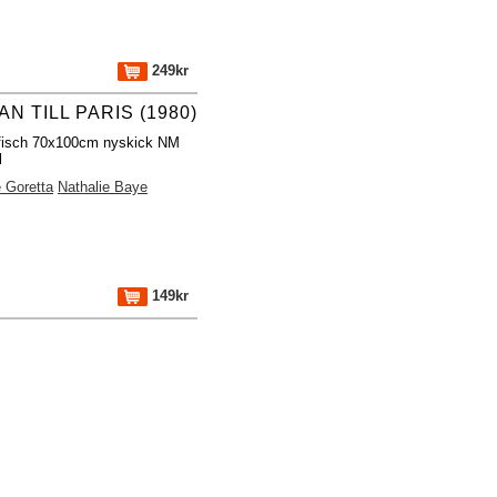
249kr
N TILL PARIS (1980)
fisch 70x100cm nyskick NM
l
 Goretta
Nathalie Baye
149kr