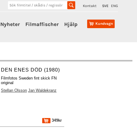
Kontakt
SVE
ENG
Nyheter
Filmaffischer
Hjälp
Kundvagn
DEN ENES DÖD (1980)
Filmfotos Sweden fint skick FN
original
Stellan Olsson
Jan Waldekranz
349kr