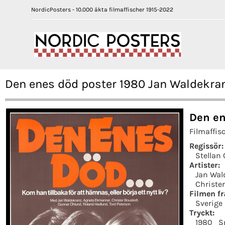
NordicPosters - 10.000 äkta filmaffischer 1915-2022
Den enes död poster 1980 Jan Waldekran
Den en
Filmaffis
Regissör:
Stellan
Artister:
Jan Wal
Christe
Filmen fr
Sverige
Tryckt:
1980
S