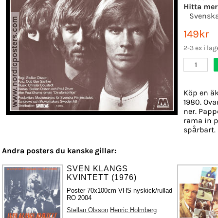
Hitta mer
Svenska
149kr
2-3 ex i lag
1
Köp en äk
1980. Ova
ner. Pappe
rama in p
spårbart.
Andra posters du kanske gillar:
SVEN KLANGS
KVINTETT (1976)
Poster 70x100cm VHS nyskick/rullad
RO 2004
Stellan Olsson
Henric Holmberg