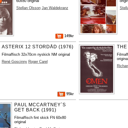
60x80 original
origi
Stellan Olsson
Jan Waldekranz
Stel
149kr
ASTERIX 12 STORDÅD (1976)
THE
Filmaffisch 32x70cm nyskick NM original
Filmaf
origina
René Goscinny
Roger Carel
Richar
95kr
PAUL MCCARTNEY´S
GET BACK (1991)
Filmaffisch fint skick FN 60x80
original