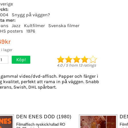
verige
yckt:
2004
Snygg på väggen?
tta mer:
Dans
Jazz
Kultfilmer
Svenska filmer
HS posters
1976
49kr
x i lager
Köp!
1
4.0
/
5
from
13
ratings
 gammal video/dvd-affisch. Papper och färger i
g kvalitet, perfekt att rama in på väggen. Snabb
verans, Swish, DHL spårbart.
DEN ENES DÖD (1980)
DE
Filmaffisch nyskick/rullad RO
Film