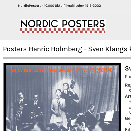
NordicPosters - 10.000 äkta filmaffischer 1915-2022
Posters Henric Holmberg - Sven Klangs k
S
Po
Re
S
Art
H
E
M
Ge
M
Fi