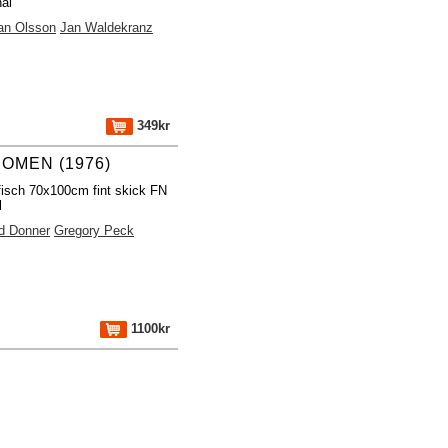
nal
lan Olsson
Jan Waldekranz
349kr
 OMEN (1976)
fisch 70x100cm fint skick FN
l
d Donner
Gregory Peck
1100kr