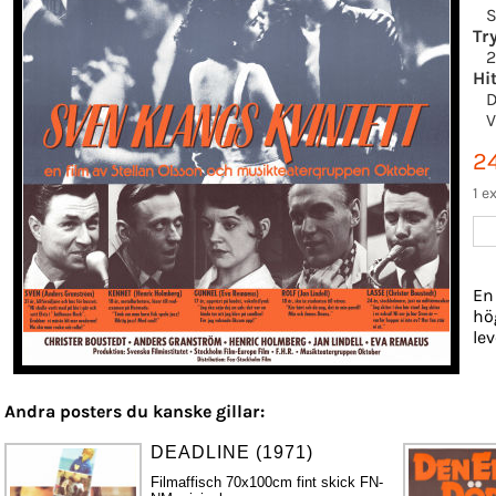
S
Tr
Hi
V
2
1 e
En
hö
le
Andra posters du kanske gillar:
DEADLINE (1971)
Filmaffisch 70x100cm fint skick FN-