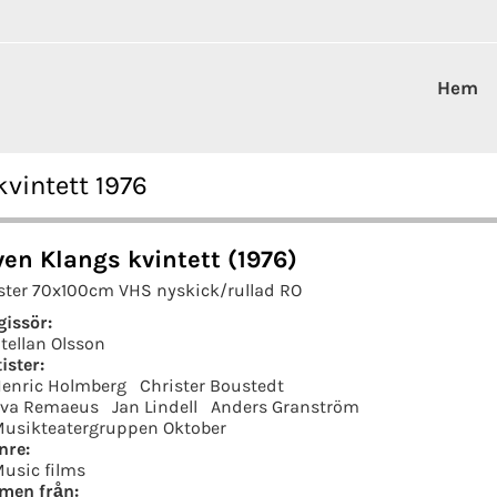
Hem
vintett 1976
ven Klangs kvintett (1976)
ster 70x100cm VHS nyskick/rullad RO
gissör:
tellan Olsson
ister:
enric Holmberg
Christer Boustedt
va Remaeus
Jan Lindell
Anders Granström
usikteatergruppen Oktober
nre:
usic films
lmen från: