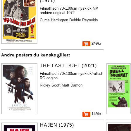
(1971)
Filmaffisch 70x100cm nyskick NM
archive original 1972
Curtis Harrington
Debbie Reynolds
249kr
Andra posters du kanske gillar:
THE LAST DUEL (2021)
Filmaffisch 70x100cm nyskick/rullad
RO original
Ridley Scott
Matt Damon
149kr
HAJEN (1975)