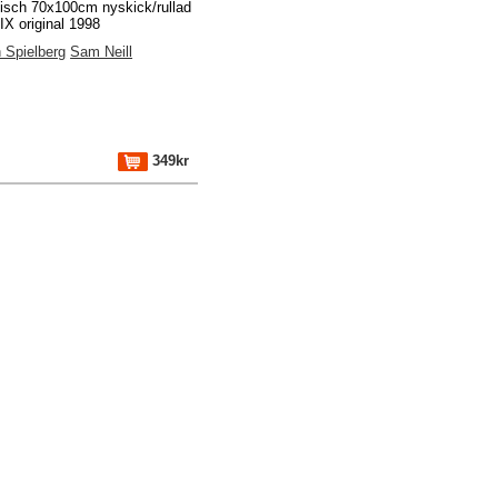
fisch 70x100cm nyskick/rullad
X original 1998
 Spielberg
Sam Neill
349kr