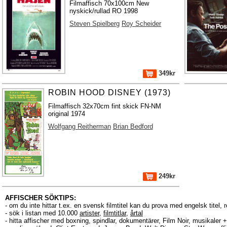
Filmaffisch 70x100cm New
nyskick/rullad RO 1998
Steven Spielberg
Roy Scheider
349kr
ROBIN HOOD DISNEY (1973)
Filmaffisch 32x70cm fint skick FN-NM
original 1974
Wolfgang Reitherman
Brian Bedford
249kr
AFFISCHER SÖKTIPS:
- om du inte hittar t.ex. en svensk filmtitel kan du prova med engelsk titel, 
- sök i listan med 10.000
artister
,
filmtitlar
,
årtal
- hitta affischer med boxning, spindlar, dokumentärer, Film Noir, musikale