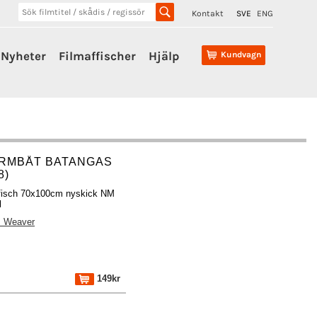
Kontakt
SVE
ENG
Nyheter
Filmaffischer
Hjälp
Kundvagn
RMBÅT BATANGAS
8)
fisch 70x100cm nyskick NM
l
s Weaver
149kr