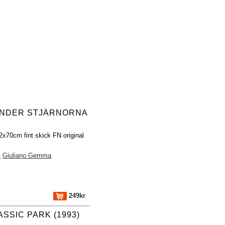
UNDER STJÄRNORNA
2x70cm fint skick FN original
i
Giuliano Gemma
249kr
SSIC PARK (1993)