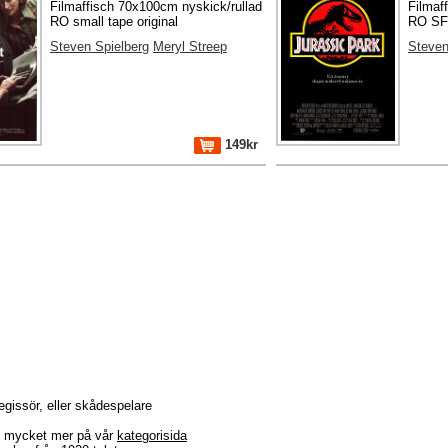
Filmaffisch 70x100cm nyskick/rullad
Filmaf
RO small tape original
RO SFI
Steven Spielberg
Meryl Streep
Steven
149kr
regissör, eller skådespelare
r + mycket mer på vår
kategorisida