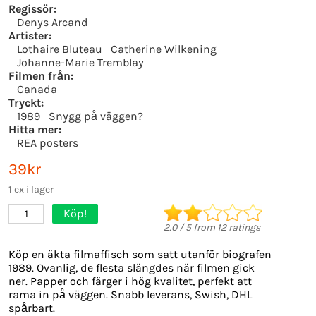
Regissör:
Denys Arcand
Artister:
Lothaire Bluteau
Catherine Wilkening
Johanne-Marie Tremblay
Filmen från:
Canada
Tryckt:
1989
Snygg på väggen?
Hitta mer:
REA posters
39kr
1 ex i lager
Köp!
1
2.0
/
5
from
12
ratings
Köp en äkta filmaffisch som satt utanför biografen
1989. Ovanlig, de flesta slängdes när filmen gick
ner. Papper och färger i hög kvalitet, perfekt att
rama in på väggen. Snabb leverans, Swish, DHL
spårbart.