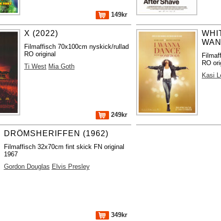
149kr
X (2022)
WHI
WANN
Filmaffisch 70x100cm nyskick/rullad
RO original
Filmaf
RO ori
Ti West
Mia Goth
Kasi 
249kr
DRÖMSHERIFFEN (1962)
Filmaffisch 32x70cm fint skick FN original
1967
Gordon Douglas
Elvis Presley
349kr