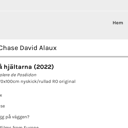
Hem
Chase David Alaux
 hjältarna (2022)
colere de Poséidon
70x100cm nyskick/rullad RO original
x
ase
gg på väggen?
Films from Europe