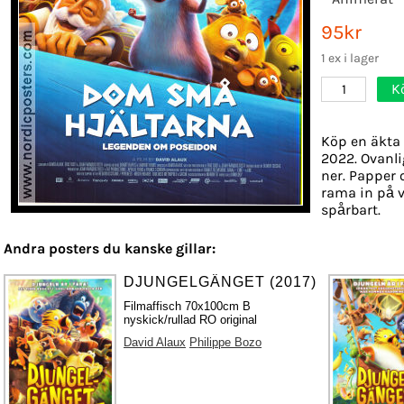
95kr
1 ex i lager
K
1
Köp en äkta 
2022. Ovanli
ner. Papper o
rama in på v
spårbart.
Andra posters du kanske gillar:
DJUNGELGÄNGET (2017)
Filmaffisch 70x100cm B
nyskick/rullad RO original
David Alaux
Philippe Bozo