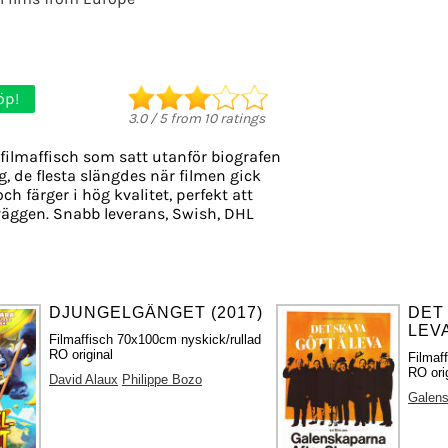
öp!
3.0
/
5
from
10
ratings
filmaffisch som satt utanför biografen
g, de flesta slängdes när filmen gick
ch färger i hög kvalitet, perfekt att
äggen. Snabb leverans, Swish, DHL
DJUNGELGÄNGET (2017)
DET
LEVA
Filmaffisch 70x100cm nyskick/rullad
RO original
Filmaf
RO ori
David Alaux
Philippe Bozo
Galen