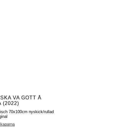
 SKA VA GOTT Å
 (2022)
fisch 70x100cm nyskick/rullad
ginal
skaparna