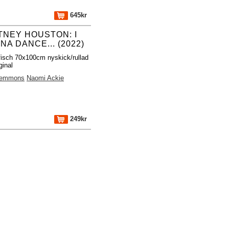
645kr
TNEY HOUSTON: I
A DANCE... (2022)
fisch 70x100cm nyskick/rullad
ginal
Lemmons
Naomi Ackie
249kr