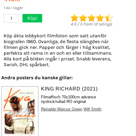
1 ex i lager
Köp!
1
4.5
/
5
from
12
ratings
Köp äkta lobbykort filmfoton som satt utanför
biografen 1960. Ovanliga, de flesta slängdes när
filmen gick ner. Papper och färger i hög kvalitet,
perfekta att rama in en och en eller tillsammans.
Alla kort på bilden ingår i priset. Snabb leverans,
Swish, DHL spårbart.
Andra posters du kanske gillar:
KING RICHARD (2021)
Filmaffisch 70x100cm advance
nyskick/rullad RO original
Reinaldo Marcus Green
Will Smith