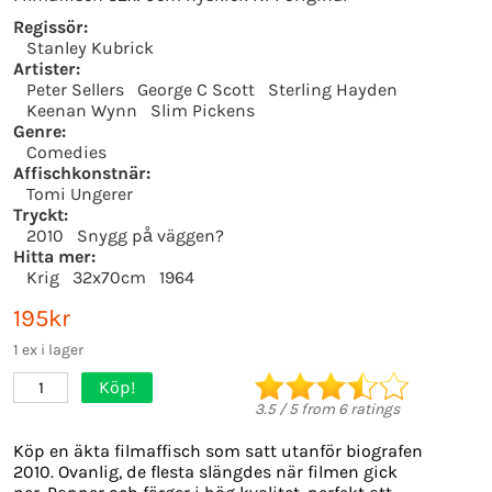
Regissör:
Stanley Kubrick
Artister:
Peter Sellers
George C Scott
Sterling Hayden
Keenan Wynn
Slim Pickens
Genre:
Comedies
Affischkonstnär:
Tomi Ungerer
Tryckt:
2010
Snygg på väggen?
Hitta mer:
Krig
32x70cm
1964
195kr
1 ex i lager
Köp!
1
3.5
/
5
from
6
ratings
Köp en äkta filmaffisch som satt utanför biografen
2010. Ovanlig, de flesta slängdes när filmen gick