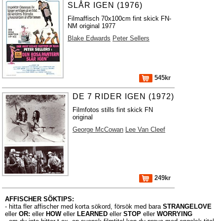
SLÅR IGEN (1976)
Filmaffisch 70x100cm fint skick FN-
NM original 1977
Blake Edwards
Peter Sellers
545kr
DE 7 RIDER IGEN (1972)
Filmfotos stills fint skick FN
original
George McCowan
Lee Van Cleef
249kr
AFFISCHER SÖKTIPS:
- hitta fler affischer med korta sökord, försök med bara
STRANGELOVE
eller
OR:
eller
HOW
eller
LEARNED
eller
STOP
eller
WORRYING