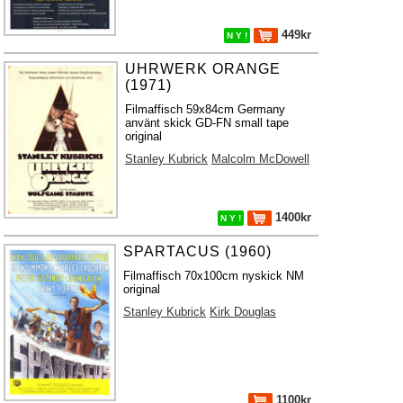
449kr
N Y !
UHRWERK ORANGE
(1971)
Filmaffisch 59x84cm Germany
använt skick GD-FN small tape
original
Stanley Kubrick
Malcolm McDowell
1400kr
N Y !
SPARTACUS (1960)
Filmaffisch 70x100cm nyskick NM
original
Stanley Kubrick
Kirk Douglas
1100kr