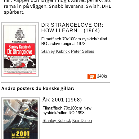
ner. Papper och färger i hög kvalitet, perfekt att
rama in på väggen. Snabb leverans, Swish, DHL
spårbart.
DR STRANGELOVE OR:
HOW I LEARN... (1964)
Filmaffisch 70x100cm nyskick/rullad
RO archive original 1972
Stanley Kubrick
Peter Sellers
249kr
Andra posters du kanske gillar:
ÅR 2001 (1968)
Filmaffisch 70x100cm New
nyskick/rullad RO 1998
Stanley Kubrick
Keir Dullea