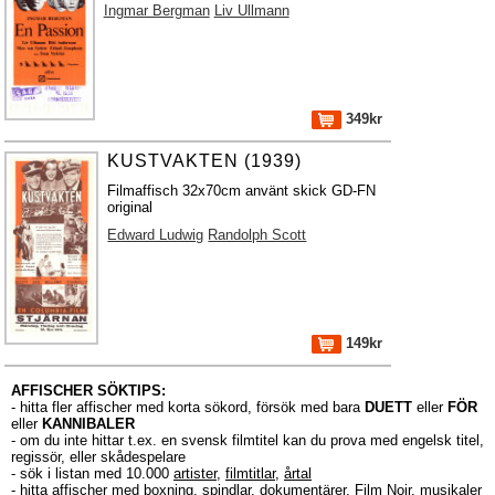
Ingmar Bergman
Liv Ullmann
349kr
KUSTVAKTEN (1939)
Filmaffisch 32x70cm använt skick GD-FN
original
Edward Ludwig
Randolph Scott
149kr
AFFISCHER SÖKTIPS:
- hitta fler affischer med korta sökord, försök med bara
DUETT
eller
FÖR
eller
KANNIBALER
- om du inte hittar t.ex. en svensk filmtitel kan du prova med engelsk titel,
regissör, eller skådespelare
- sök i listan med 10.000
artister
,
filmtitlar
,
årtal
- hitta affischer med boxning, spindlar, dokumentärer, Film Noir, musikaler