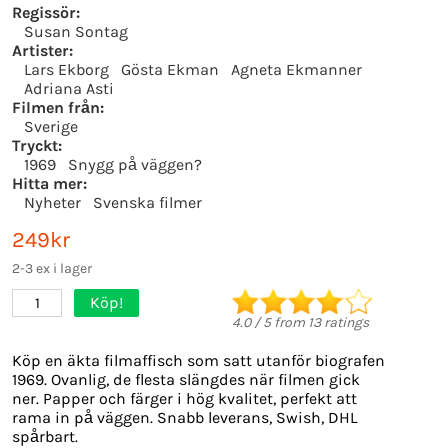
Regissör:
Susan Sontag
Artister:
Lars Ekborg
Gösta Ekman
Agneta Ekmanner
Adriana Asti
Filmen från:
Sverige
Tryckt:
1969
Snygg på väggen?
Hitta mer:
Nyheter
Svenska filmer
249kr
2-3 ex i lager
Köp!
1
4.0
/
5
from
13
ratings
Köp en äkta filmaffisch som satt utanför biografen
1969. Ovanlig, de flesta slängdes när filmen gick
ner. Papper och färger i hög kvalitet, perfekt att
rama in på väggen. Snabb leverans, Swish, DHL
spårbart.