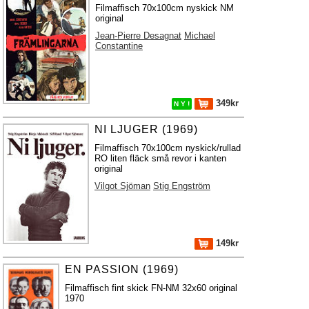
Filmaffisch 70x100cm nyskick NM
original
Jean-Pierre Desagnat
Michael
Constantine
349kr
N Y !
NI LJUGER (1969)
Filmaffisch 70x100cm nyskick/rullad
RO liten fläck små revor i kanten
original
Vilgot Sjöman
Stig Engström
149kr
EN PASSION (1969)
Filmaffisch fint skick FN-NM 32x60 original
1970