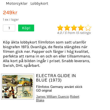
Motorcyklar
Lobbykort
249kr
1 ex i lager
Köp!
1
4.0
/
5
from
15
ratings
Köp äkta lobbykort filmfoton som satt utanför
biografen 1973. Ovanliga, de flesta slängdes när
filmen gick ner. Papper och färger i hög kvalitet,
perfekta att rama in en och en eller tillsammans.
Alla kort på bilden ingår i priset. Snabb leverans,
Swish, DHL spårbart.
ELECTRA GLIDE IN
BLUE (1973)
Filmfotos Germany använt skick
GD original
James William Guercio
Robert
Blake