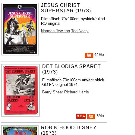
JESUS CHRIST
SUPERSTAR (1973)
Filmaffisch 70x100cm nyskick/rullad
RO original
Norman Jewison
Ted Neely
449kr
DET BLODIGA SPÅRET
(1973)
Filmaffisch 70x100cm använt skick
GD-FN original 1974
Barry Shear
Richard Harris
39kr
R E A
ROBIN HOOD DISNEY
(1973)