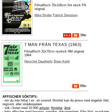
Filmaffisch 70x100cm fint skick FN
original
Mike Binder
Patrick Dempsey
39kr
R E A
7 MÄN FRÅN TEXAS (1963)
Filmaffisch 32x70cm nyskick NM original
1964
Herschel Daugherty
Brian Keith
95kr
AFFISCHER SÖKTIPS:
- om du inte hittar t.ex. en svensk filmtitel kan du prova med engelsk titel,
regissör, eller skådespelare
- sök i listan med 10.000
artister
,
filmtitlar
,
årtal
- hitta affischer med boxning, spindlar, dokumentärer, Film Noir, musikaler