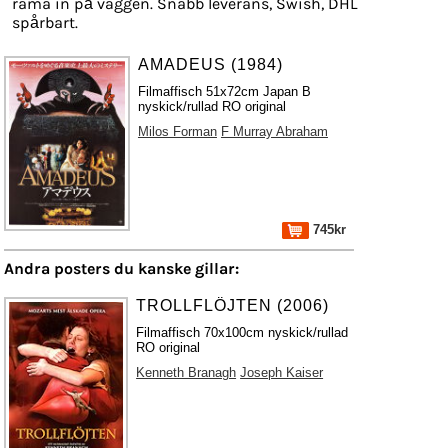
rama in på väggen. Snabb leverans, Swish, DHL
spårbart.
AMADEUS (1984)
Filmaffisch 51x72cm Japan B
nyskick/rullad RO original
Milos Forman
F Murray Abraham
745kr
Andra posters du kanske gillar:
TROLLFLÖJTEN (2006)
Filmaffisch 70x100cm nyskick/rullad
RO original
Kenneth Branagh
Joseph Kaiser