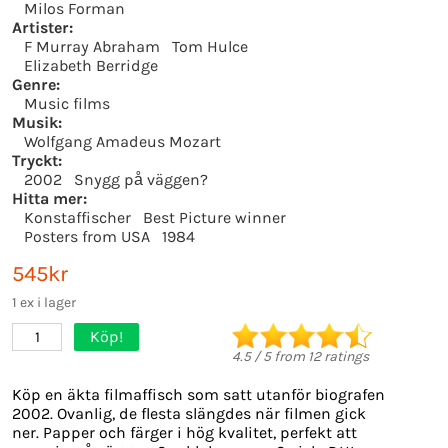
Milos Forman
Artister:
F Murray Abraham
Tom Hulce
Elizabeth Berridge
Genre:
Music films
Musik:
Wolfgang Amadeus Mozart
Tryckt:
2002
Snygg på väggen?
Hitta mer:
Konstaffischer
Best Picture winner
Posters from USA
1984
545kr
1 ex i lager
Köp!
1
4.5
/
5
from
12
ratings
Köp en äkta filmaffisch som satt utanför biografen
2002. Ovanlig, de flesta slängdes när filmen gick
ner. Papper och färger i hög kvalitet, perfekt att