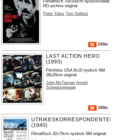
Filmaffisch 70x100cm nyskick/rullad
RO archive original
Peter Yates
Tom Selleck
249kr
LAST ACTION HERO
(1993)
Filmfotos USA 8x10 nyskick NM
28x20cm original
John McTiernan
Arnold
Schwarzenegger
349kr
UTRIKESKORRESPONDENTEN
(1940)
Filmaffisch 32x70cm nyskick NM original