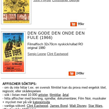
John Peyser
Christopher George
95kr
DEN GODE DEN ONDE DEN
FULE (1966)
Filmaffisch 32x70cm nyskick/rullad RO
original 1980
Sergio Leone
Clint Eastwood
249kr
AFFISCHER SÖKTIPS:
- om du inte hittar t.ex. en svensk filmtitel kan du prova med engelsk titel,
regissör, eller skådespelare
- sök i listan med 10.000
artister
,
filmtitlar
,
årtal
- hitta affischer med boxning, spindlar, dokumentärer, Film Noir, musikaler
+ mycket mer på vår
kategorisida
- vanliga sökord:
Clint Eastwood
,
James Bond
,
Walt Disney
,
Star Wars
,