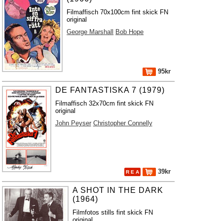
Filmaffisch 70x100cm fint skick FN
original
George Marshall
Bob Hope
95kr
DE FANTASTISKA 7 (1979)
Filmaffisch 32x70cm fint skick FN
original
John Peyser
Christopher Connelly
39kr
R E A
A SHOT IN THE DARK
(1964)
Filmfotos stills fint skick FN
original