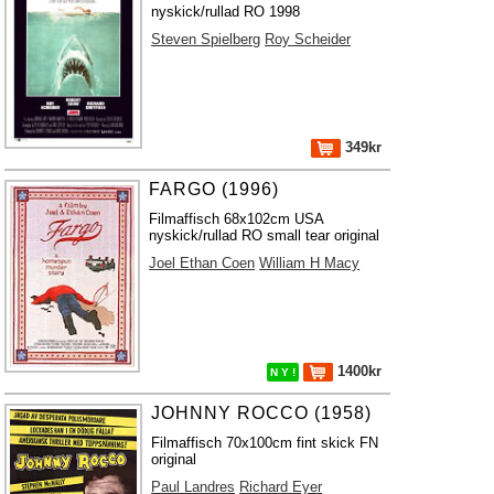
nyskick/rullad RO 1998
Steven Spielberg
Roy Scheider
349kr
FARGO (1996)
Filmaffisch 68x102cm USA
nyskick/rullad RO small tear original
Joel Ethan Coen
William H Macy
1400kr
N Y !
JOHNNY ROCCO (1958)
Filmaffisch 70x100cm fint skick FN
original
Paul Landres
Richard Eyer