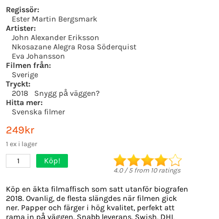
Regissör:
Ester Martin Bergsmark
Artister:
John Alexander Eriksson
Nkosazane Alegra Rosa Söderquist
Eva Johansson
Filmen från:
Sverige
Tryckt:
2018
Snygg på väggen?
Hitta mer:
Svenska filmer
249kr
1 ex i lager
Köp!
1
4.0
/
5
from
10
ratings
Köp en äkta filmaffisch som satt utanför biografen
2018. Ovanlig, de flesta slängdes när filmen gick
ner. Papper och färger i hög kvalitet, perfekt att
rama in på väggen. Snabb leverans, Swish, DHL