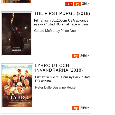
39kr
R E A
THE FIRST PURGE (2018)
Filmaffisch 68x100cm USA advance
nyskick/rullad RO small tape original
Gerard McMurray
Y´lan Noel
249kr
LYRRO UT OCH
INVANDRARNA (2018)
Filmaffisch 70x100cm nyskick/rullad
RO original
Peter Dalle
Suzanne Reuter
249kr