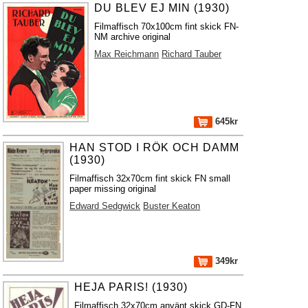
DU BLEV EJ MIN (1930)
Filmaffisch 70x100cm fint skick FN-
NM archive original
Max Reichmann
Richard Tauber
645kr
HAN STOD I RÖK OCH DAMM
(1930)
Filmaffisch 32x70cm fint skick FN small
paper missing original
Edward Sedgwick
Buster Keaton
349kr
HEJA PARIS! (1930)
Filmaffisch 32x70cm använt skick GD-FN