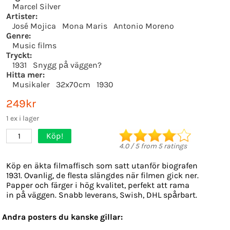
Marcel Silver
Artister:
José Mojica
Mona Maris
Antonio Moreno
Genre:
Music films
Tryckt:
1931
Snygg på väggen?
Hitta mer:
Musikaler
32x70cm
1930
249kr
1 ex i lager
Köp!
1
4.0
/
5
from
5
ratings
Köp en äkta filmaffisch som satt utanför biografen
1931. Ovanlig, de flesta slängdes när filmen gick ner.
Papper och färger i hög kvalitet, perfekt att rama
in på väggen. Snabb leverans, Swish, DHL spårbart.
Andra posters du kanske gillar: