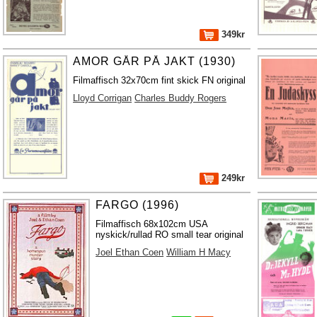
349kr
AMOR GÅR PÅ JAKT (1930)
Filmaffisch 32x70cm fint skick FN original
Lloyd Corrigan
Charles Buddy Rogers
249kr
FARGO (1996)
Filmaffisch 68x102cm USA
nyskick/rullad RO small tear original
Joel Ethan Coen
William H Macy