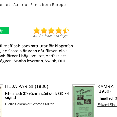
n art
Austria
Films from Europe
öp!
4.5
/
5
from
7
ratings
filmaffisch som satt utanför biografen
, de flesta slängdes när filmen gick
ch färger i hög kvalitet, perfekt att
äggen. Snabb leverans, Swish, DHL
HEJA PARIS! (1930)
KAMRAT
(1930)
Filmaffisch 32x70cm använt skick GD-FN
original
Filmaffisch 
Pierre Colombier
Georges Milton
Edward Slo