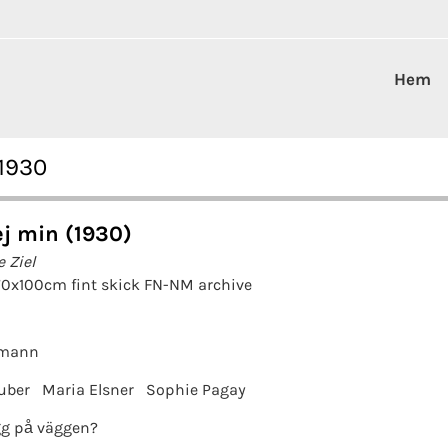
Hem
 1930
ej min (1930)
 Ziel
70x100cm fint skick FN-NM archive
hmann
uber
Maria Elsner
Sophie Pagay
g på väggen?