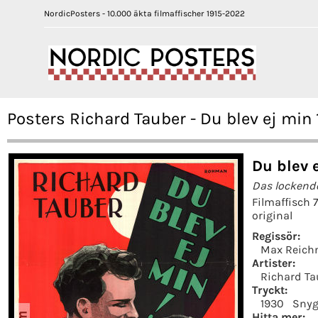
NordicPosters - 10.000 äkta filmaffischer 1915-2022
Posters Richard Tauber - Du blev ej min
Du blev 
Das lockende
Filmaffisch 
original
Regissör:
Max Reic
Artister:
Richard Ta
Tryckt:
1930
Snyg
Hitta mer: