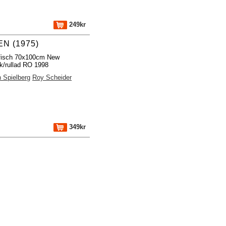
249kr
N (1975)
ffisch 70x100cm New
k/rullad RO 1998
 Spielberg
Roy Scheider
349kr