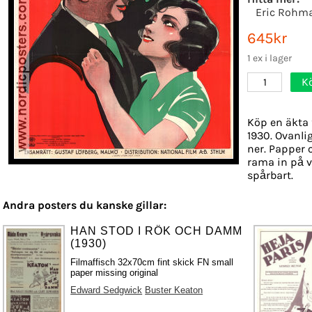
Eric Rohma
645kr
1 ex i lager
K
1
Köp en äkta 
1930. Ovanlig
ner. Papper o
rama in på v
spårbart.
Andra posters du kanske gillar:
HAN STOD I RÖK OCH DAMM
(1930)
Filmaffisch 32x70cm fint skick FN small
paper missing original
Edward Sedgwick
Buster Keaton