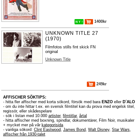
1400kr
N Y !
UNKNOWN TITLE 27
(1970)
Filmfotos stills fint skick FN
original
Unknown Title
249kr
AFFISCHER SÖKTIPS:
- hitta fler affischer med korta sökord, försök med bara
ENZO
eller
D´ALO
- om du inte hittar t.ex. en svensk filmtitel kan du prova med engelsk titel,
regissör, eller skådespelare
- sök i listan med 10.000
artister
,
filmtitlar
,
årtal
- hitta affischer med boxning, spindlar, dokumentärer, Film Noir, musikaler
+ mycket mer på vår
kategorisida
- vanliga sökord:
Clint Eastwood
,
James Bond
,
Walt Disney
,
Star Wars
,
affischer från 1930-talet