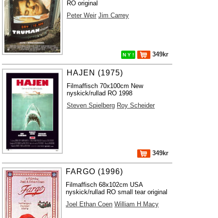
RO original
Peter Weir
Jim Carrey
349kr
N Y !
HAJEN (1975)
Filmaffisch 70x100cm New
nyskick/rullad RO 1998
Steven Spielberg
Roy Scheider
349kr
FARGO (1996)
Filmaffisch 68x102cm USA
nyskick/rullad RO small tear original
Joel Ethan Coen
William H Macy