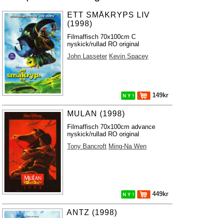
ETT SMÅKRYPS LIV
(1998)
Filmaffisch 70x100cm C
nyskick/rullad RO original
John Lasseter
Kevin Spacey
149kr
N Y !
MULAN (1998)
Filmaffisch 70x100cm advance
nyskick/rullad RO original
Tony Bancroft
Ming-Na Wen
449kr
N Y !
ANTZ (1998)