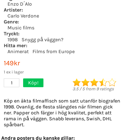
Enzo D´Alo
Artister:
Carlo Verdone
Genre:
Music films
Tryckt:
1998
Snygg på väggen?
Hitta mer:
Animerat
Films from Europe
149kr
1 ex i lager
Köp!
1
3.5
/
5
from
9
ratings
Köp en äkta filmaffisch som satt utanför biografen
1998. Ovanlig, de flesta slängdes när filmen gick
ner. Papper och färger i hög kvalitet, perfekt att
rama in på väggen. Snabb leverans, Swish, DHL
spårbart.
Andra posters du kanske gillar: